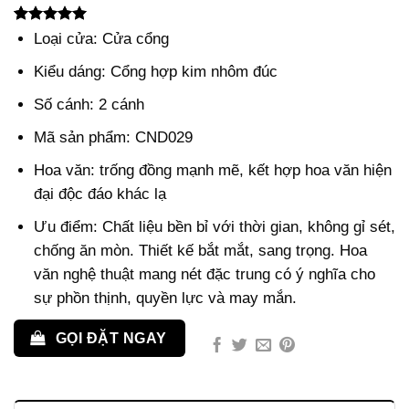
5.00
3
trên 5
Loại cửa: Cửa cổng
dựa trên
đánh giá
Kiểu dáng: Cổng hợp kim nhôm đúc
Số cánh: 2 cánh
Mã sản phẩm: CND029
Hoa văn: trống đồng mạnh mẽ, kết hợp hoa văn hiện
đại độc đáo khác lạ
Ưu điểm: Chất liệu bền bỉ với thời gian, không gỉ sét,
chống ăn mòn. Thiết kế bắt mắt, sang trọng. Hoa
văn nghệ thuật mang nét đặc trung có ý nghĩa cho
sự phồn thịnh, quyền lực và may mắn.
GỌI ĐẶT NGAY