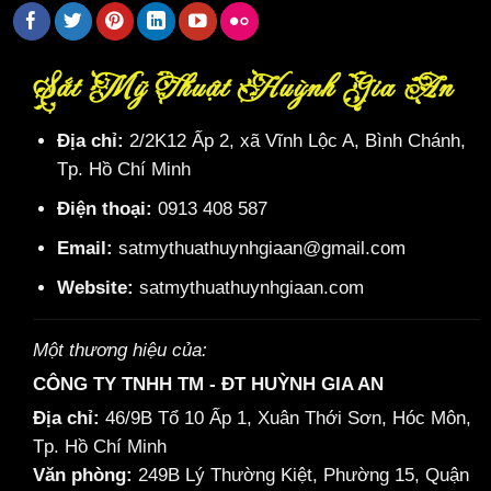
Sắt Mỹ Thuật Huỳnh Gia An
Địa chỉ:
2/2K12 Ấp 2, xã Vĩnh Lộc A, Bình Chánh,
Tp. Hồ Chí Minh
Điện thoại:
0913 408 587
Email:
satmythuathuynhgiaan@gmail.com
Website:
satmythuathuynhgiaan.com
Một thương hiệu của:
CÔNG TY TNHH TM - ĐT HUỲNH GIA AN
Địa chỉ:
46/9B Tổ 10 Ấp 1, Xuân Thới Sơn, Hóc Môn,
Tp. Hồ Chí Minh
Văn phòng:
249B Lý Thường Kiệt, Phường 15, Quận