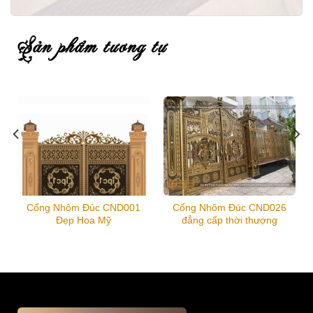
sản phẩm tương tự
Cổng Nhôm Đúc CND001
Cổng Nhôm Đúc CND026
Đẹp Hoa Mỹ
đẳng cấp thời thượng