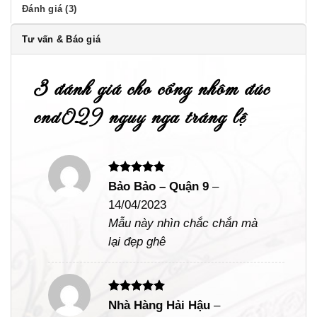
Đánh giá (3)
Tư vấn & Báo giá
3 đánh giá cho
cổng nhôm đúc
cnd029 nguy nga tráng lệ
Được xếp
Bảo Bảo – Quận 9
–
hạng
5
5
14/04/2023
sao
Mẫu này nhìn chắc chắn mà
lại đẹp ghê
Được xếp
Nhà Hàng Hải Hậu
–
hạng
5
5