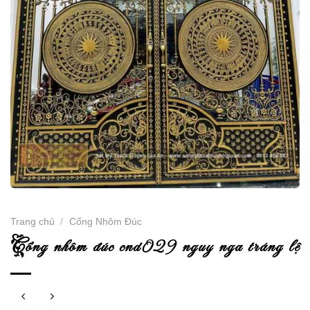
Trang chủ
/
Cổng Nhôm Đúc
c
ổng nhôm đúc cnd029 nguy nga tráng lệ