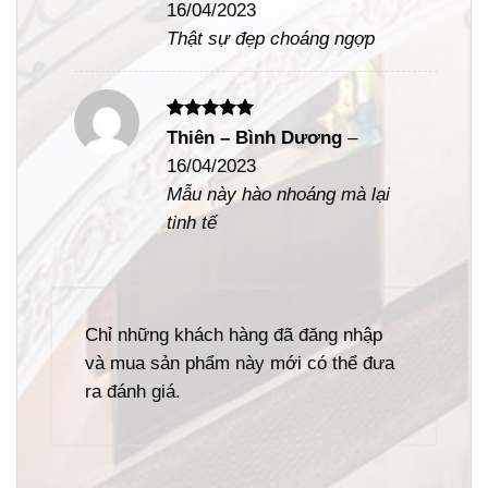
16/04/2023
sao
Thật sự đẹp choáng ngợp
Được xếp
Thiên – Bình Dương
–
hạng
5
5
16/04/2023
sao
Mẫu này hào nhoáng mà lại
tinh tế
Chỉ những khách hàng đã đăng nhập
và mua sản phẩm này mới có thể đưa
ra đánh giá.