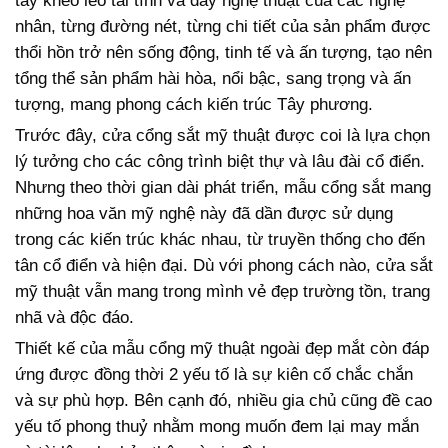
tay khéo léo tài tình và đầy nghệ thuật của các nghệ
nhân, từng đường nét, từng chi tiết của sản phẩm được
thổi hồn trở nên sống động, tinh tế và ấn tượng, tạo nên
tổng thể sản phẩm hài hòa, nổi bậc, sang trọng và ấn
tượng, mang phong cách kiến trúc Tây phương.
Trước đây, cửa cổng sắt mỹ thuật được coi là lựa chọn
lý tưởng cho các công trình biệt thự và lâu đài cổ điển.
Nhưng theo thời gian dài phát triển, mẫu cổng sắt mang
những hoa văn mỹ nghệ này đã dần được sử dụng
trong các kiến trúc khác nhau, từ truyền thống cho đến
tân cổ điển và hiện đại. Dù với phong cách nào, cửa sắt
mỹ thuật vẫn mang trong mình vẻ đẹp trường tồn, trang
nhã và độc đáo.
Thiết kế của mẫu cổng mỹ thuật ngoài đẹp mắt còn đáp
ứng được đồng thời 2 yếu tố là sự kiên cố chắc chắn
và sự phù hợp. Bên cạnh đó, nhiều gia chủ cũng đề cao
yếu tố phong thuỷ nhằm mong muốn đem lại may mắn