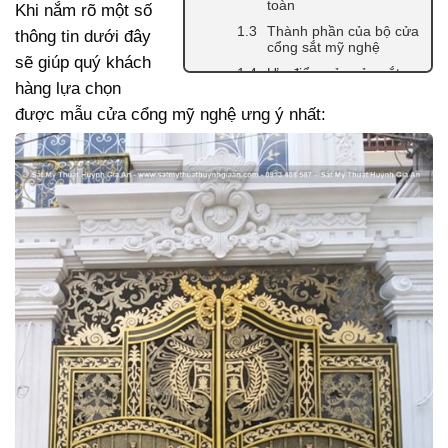
toàn
Khi nắm rõ một số
Thành phần của bộ cửa
thông tin dưới đây
cổng sắt mỹ nghệ
sẽ giúp quý khách
Ưu điểm của cửa sắt
hàng lựa chọn
nghệ thuật
được mẫu cửa cổng mỹ nghệ ưng ý nhất:
TOP mẫu cửa cổng sắt mỹ
thuật sang trọng, đẳng
cấp, thời thượng
Mẫu cổng sắt mỹ thuật
biệt thự đẹp hoa lệ,
sang trọng
Mẫu cổng mỹ nghệ sắt
nhà phố đơn giản, cao
cấp
Mẫu cổng cửa sắt mỹ
thuật 4 cánh thời
thượng
Mẫu cổng sắt mỹ thuật
2 cánh cổ điển
Mẫu cổng sắt mỹ thuật
CNC giá cả hợp lý
TOP mẫu cổng sắt nghệ