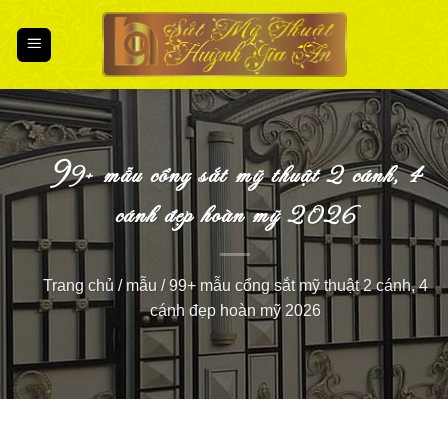
Chuyển
đến
nội
dung
9
9+ mẫu cổng sắt mỹ thuật 2 cánh, 4
cánh đẹp hoàn mỹ 2026
trang chủ
/
mẫu
/
99+ mẫu cổng sắt mỹ thuật 2 cánh, 4
cánh đẹp hoàn mỹ 2026