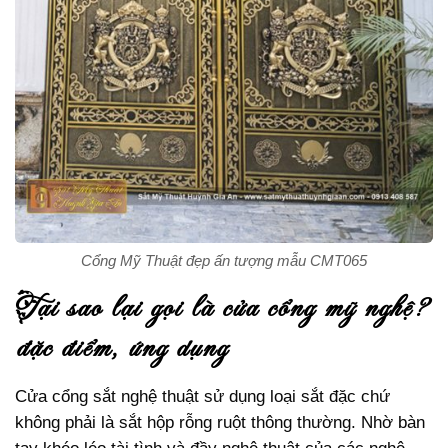
thuật đẹp, giá rẻ thịnh
hành nhất
Mẫu cổng mỹ nghệ sắt
đơn giản cho nhà tầng
Mẫu cổng sắt nghệ
thuật giá rẻ cho nhà
ống
Lưu ý lựa chọn và thi
công cửa sắt mỹ nghệ
Lựa chọn mẫu mã cửa
sắt mỹ thuật
Chọn đơn vị thi công uy
tí, chất lượng
Cổng Mỹ Thuật đẹp ấn tượng mẫu CMT065
Báo giá cổng sắt nghệ
tại sao lại gọi là cửa cổng mỹ nghệ?
thuật Huỳnh Gia An thi
công tại TPHCM
đặc điểm, ứng dụng
Cửa cổng sắt nghệ thuật sử dụng loại sắt đặc chứ
không phải là sắt hộp rỗng ruột thông thường. Nhờ bàn