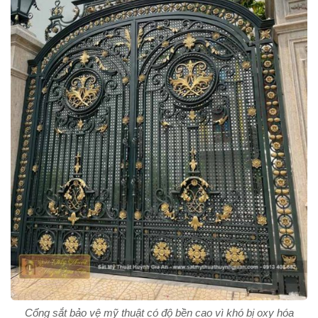
Cổng sắt bảo vệ mỹ thuật có độ bền cao vì khó bị oxy hóa