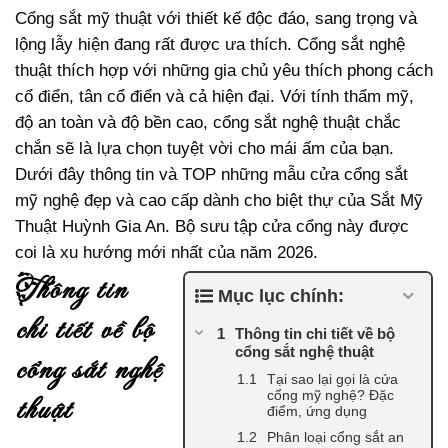
Cổng sắt mỹ thuật với thiết kế độc đáo, sang trọng và
lộng lẫy hiện đang rất được ưa thích. Cổng sắt nghệ
thuật thích hợp với những gia chủ yêu thích phong cách
cổ điển, tân cổ điển và cả hiện đại. Với tính thẩm mỹ,
độ an toàn và độ bền cao, cổng sắt nghệ thuật chắc
chắn sẽ là lựa chọn tuyệt vời cho mái ấm của bạn.
Dưới đây thông tin và TOP những mẫu cửa cổng sắt
mỹ nghệ đẹp và cao cấp dành cho biệt thự của Sắt Mỹ
Thuật Huỳnh Gia An. Bộ sưu tập cửa cổng này được
coi là xu hướng mới nhất của năm 2026.
thông tin
Mục lục chính:
chi tiết về bộ
Thông tin chi tiết về bộ
cổng sắt nghệ thuật
cổng sắt nghệ
Tại sao lại gọi là cửa
cổng mỹ nghệ? Đặc
thuật
điểm, ứng dụng
Phân loại cổng sắt an