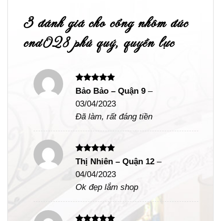
3 đánh giá cho
cổng nhôm đúc
cnd028 phú quý, quyền lực
Được xếp
Bảo Bảo – Quận 9
–
hạng
5
5
03/04/2023
sao
Đã làm, rất đáng tiền
Được xếp
Thị Nhiên – Quận 12
–
hạng
5
5
04/04/2023
sao
Ok đẹp lắm shop