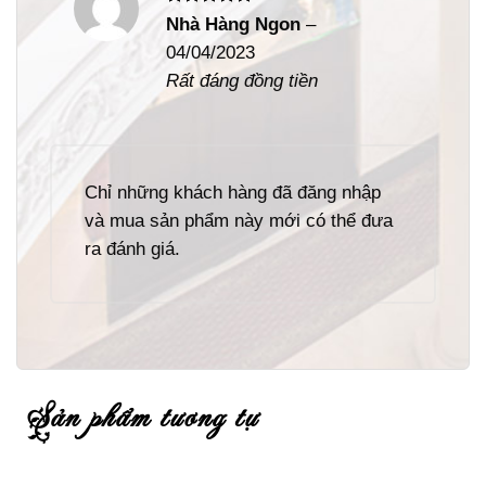
Được xếp
Nhà Hàng Ngon
–
hạng
5
5
04/04/2023
sao
Rất đáng đồng tiền
Chỉ những khách hàng đã đăng nhập
và mua sản phẩm này mới có thể đưa
ra đánh giá.
sản phẩm tương tự