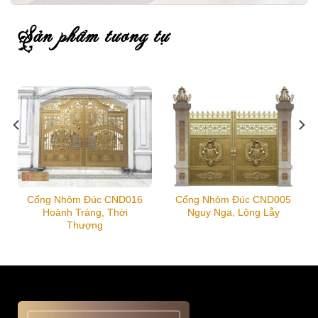
sản phẩm tương tự
Cổng Nhôm Đúc CND016
Cổng Nhôm Đúc CND005
Hoành Tráng, Thời
Nguy Nga, Lộng Lẫy
Thượng