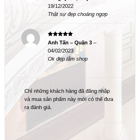
hạng
5
5
19/12/2022
sao
Thật sự đẹp choáng ngợp
Được xếp
Anh Tấn – Quận 3
–
hạng
5
5
04/02/2023
sao
Ok đẹp lắm shop
Chỉ những khách hàng đã đăng nhập
và mua sản phẩm này mới có thể đưa
ra đánh giá.