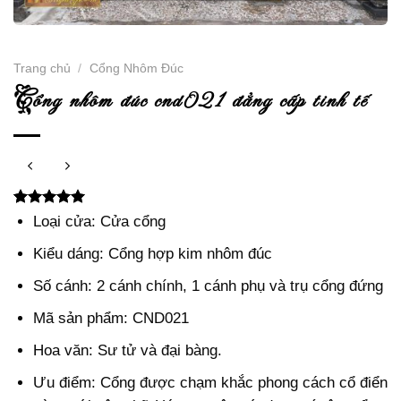
Trang chủ
/
Cổng Nhôm Đúc
c
ổng nhôm đúc cnd021 đẳng cấp tinh tế
5.00
2
trên 5
Loại cửa: Cửa cổng
dựa trên
đánh giá
Kiểu dáng: Cổng hợp kim nhôm đúc
Số cánh: 2 cánh chính, 1 cánh phụ và trụ cổng đứng
Mã sản phẩm: CND021
Hoa văn: Sư tử và đại bàng.
Ưu điểm: Cổng được chạm khắc phong cách cổ điển