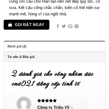
cùng với câu chữ Hán tạo nên nét đẹp quý tộc, cổ
xưa. Kết cấu cổng chắc chắn, kiên cố thể hiện sự
mạnh mẽ, hùng vĩ của ngôi nhà.
GỌI ĐẶT NGAY
Đánh giá (2)
Tư vấn & Báo giá
2 đánh giá cho
cổng nhôm đúc
cnd021 đẳng cấp tinh tế
Được xếp
Công ty Triệu Vỹ
–