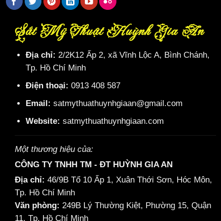
Sắt Mỹ Thuật Huỳnh Gia An
Địa chỉ:
2/2K12 Ấp 2, xã Vĩnh Lộc A, Bình Chánh,
Tp. Hồ Chí Minh
Điện thoại:
0913 408 587
Email:
satmythuathuynhgiaan@gmail.com
Website:
satmythuathuynhgiaan.com
Một thương hiệu của:
CÔNG TY TNHH TM - ĐT HUỲNH GIA AN
Địa chỉ:
46/9B Tổ 10 Ấp 1, Xuân Thới Sơn, Hóc Môn,
Tp. Hồ Chí Minh
Văn phòng:
249B Lý Thường Kiệt, Phường 15, Quận
11, Tp. Hồ Chí Minh