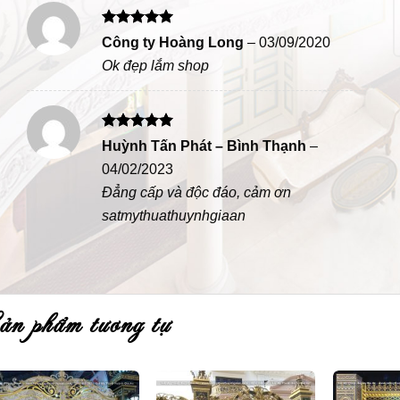
Được xếp
Công ty Hoàng Long
–
03/09/2020
hạng
5
5
Ok đẹp lắm shop
sao
Được xếp
Huỳnh Tấn Phát – Bình Thạnh
–
hạng
5
5
04/02/2023
sao
Đẳng cấp và độc đáo, cảm ơn
satmythuathuynhgiaan
sản phẩm tương tự