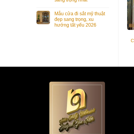
Mẫu cửa đi sắt mỹ thuật
đẹp sang trọng, xu
hướng tất yếu 2026
Cổng Nhôm Đúc
Cổng Nhôm Đúc
CND027 đẹp lộng lẫy,
CND005 Nguy Nga,
C
cuốn hút
Lộng Lẫy