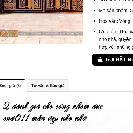
Mã sản phẩm: 
Hoa văn: Vòng 
Ưu điểm: Hoa vă
nho nhã, quyền 
hợp với những gi
GỌI ĐẶT N
ánh giá (2)
Tư vấn & Báo giá
2 đánh giá cho
cổng nhôm đúc
cnd011 mẫu đẹp nho nhã