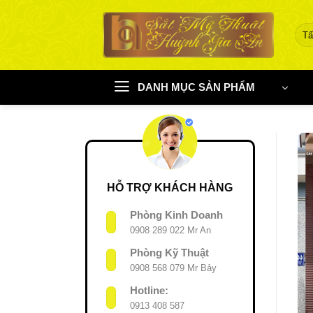
Chuyển
đến
nội
dung
DANH MỤC SẢN PHẨM
HỖ TRỢ KHÁCH HÀNG
Phòng Kinh Doanh
0908 289 022 Mr An
Phòng Kỹ Thuật
0908 568 079 Mr Bảy
Hotline:
0913 408 587