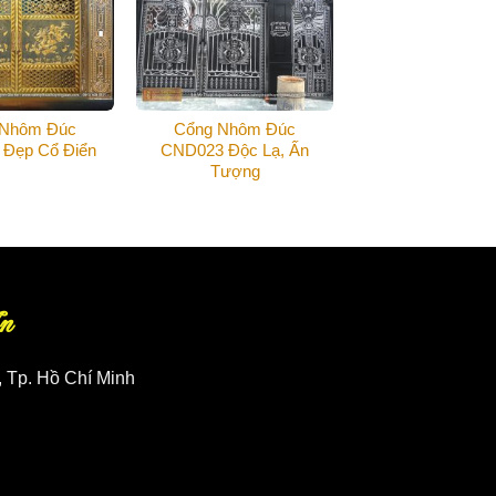
 Nhôm Đúc
Cổng Nhôm Đúc
Đẹp Cổ Điển
CND023 Độc Lạ, Ấn
Tượng
n
, Tp. Hồ Chí Minh