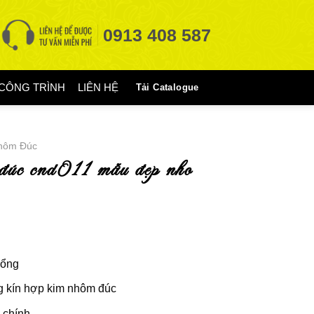
0913 408 587
CÔNG TRÌNH
LIÊN HỆ
Tải Catalogue
hôm Đúc
cổng
g kín hợp kim nhôm đúc
 chính