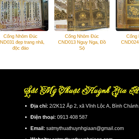
Cổng Nhôm Đúc
Cổng Nhôm Đúc
Cổng
ND031 đẹp trang nhã,
CND013 Nguy Nga, Đồ
CND024 
độc đáo
Sộ
Sắt Mỹ Thuật Huỳnh Gia A
Địa chỉ:
2/2K12 Ấp 2, xã Vĩnh Lộc A, Bình Chánh
Điện thoại:
0913 408 587
Email:
satmythuathuynhgiaan@gmail.com