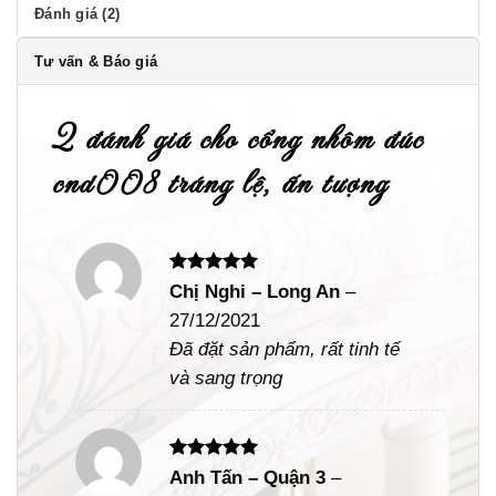
Đánh giá (2)
Tư vấn & Báo giá
2 đánh giá cho
cổng nhôm đúc
cnd008 tráng lệ, ấn tượng
Được xếp
Chị Nghi – Long An
–
hạng
5
5
27/12/2021
sao
Đã đặt sản phẩm, rất tinh tế
và sang trọng
Được xếp
Anh Tấn – Quận 3
–
hạng
5
5