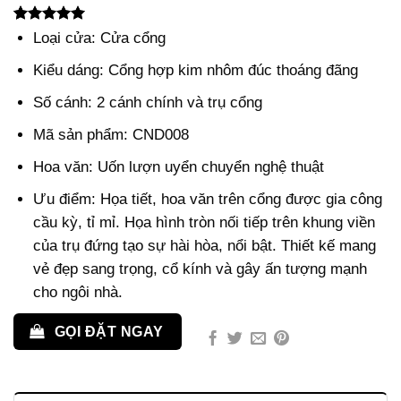
5.00
2
trên 5
Loại cửa: Cửa cổng
dựa trên
đánh giá
Kiểu dáng: Cổng hợp kim nhôm đúc thoáng đãng
Số cánh: 2 cánh chính và trụ cổng
Mã sản phẩm: CND008
Hoa văn: Uốn lượn uyển chuyển nghệ thuật
Ưu điểm: Họa tiết, hoa văn trên cổng được gia công
cầu kỳ, tỉ mỉ. Họa hình tròn nối tiếp trên khung viền
của trụ đứng tạo sự hài hòa, nổi bật. Thiết kế mang
vẻ đẹp sang trọng, cổ kính và gây ấn tượng mạnh
cho ngôi nhà.
GỌI ĐẶT NGAY