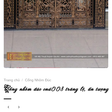
Trang chủ
/
Cổng Nhôm Đúc
c
ổng nhôm đúc cnd008 tráng lệ, ấn tượng