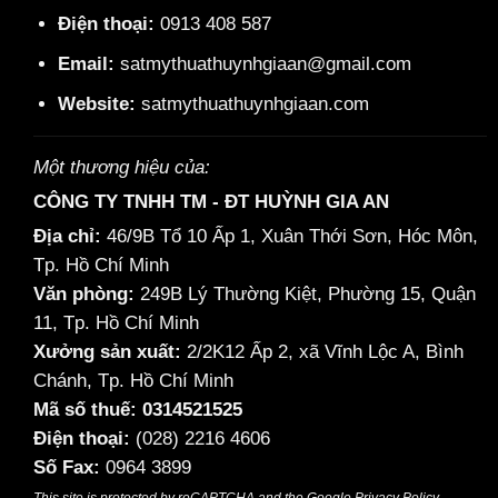
Điện thoại:
0913 408 587
Email:
satmythuathuynhgiaan@gmail.com
Website:
satmythuathuynhgiaan.com
Một thương hiệu của:
CÔNG TY TNHH TM - ĐT HUỲNH GIA AN
Địa chỉ:
46/9B Tổ 10 Ấp 1, Xuân Thới Sơn, Hóc Môn,
Tp. Hồ Chí Minh
Văn phòng:
249B Lý Thường Kiệt, Phường 15, Quận
11, Tp. Hồ Chí Minh
Xưởng sản xuất:
2/2K12 Ấp 2, xã Vĩnh Lộc A, Bình
Chánh, Tp. Hồ Chí Minh
Mã số thuế: 0314521525
Điện thoại:
(028) 2216 4606
Số Fax:
0964 3899
This site is protected by reCAPTCHA and the Google
Privacy Policy