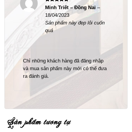
Được xếp
Minh Triết – Đồng Nai
–
hạng
5
5
18/04/2023
sao
Sản phẩm này đẹp lôi cuốn
quá
Chỉ những khách hàng đã đăng nhập
và mua sản phẩm này mới có thể đưa
ra đánh giá.
sản phẩm tương tự