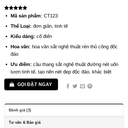
5.00
3
trên 5
Mã sản phẩm:
CT123
dựa trên
đánh giá
Thể Loại:
đơn giản, tinh tế
Kiểu dáng:
cổ điển
Hoa văn:
hoa văn sắt nghệ thuật rèn thủ công độc
đáo
Ưu điểm:
cầu thang sắt nghệ thuật đường nét uốn
lượn tinh tế, tạo nên nét đẹp độc đáo, khác biệt
GỌI ĐẶT NGAY
Đánh giá (3)
Tư vấn & Báo giá