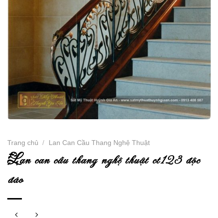
Trang chủ
/
Lan Can Cầu Thang Nghệ Thuật
l
an can cầu thang nghệ thuật ct123 độc
đáo