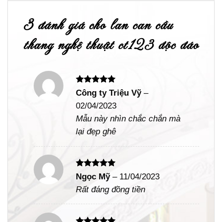
3 đánh giá cho
lan can cầu
thang nghệ thuật ct123 độc đáo
Được xếp
Công ty Triệu Vỹ
–
hạng
5
5
02/04/2023
sao
Mẫu này nhìn chắc chắn mà
lại đẹp ghê
Được xếp
Ngọc Mỹ
–
11/04/2023
hạng
5
5
Rất đáng đồng tiền
sao