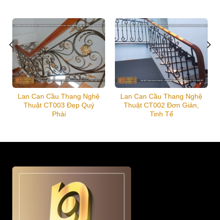
Lan Can Cầu Thang Nghệ
Lan Can Cầu Thang Nghệ
Thuật CT003 Đẹp Quý
Thuật CT002 Đơn Giản,
Phái
Tinh Tế