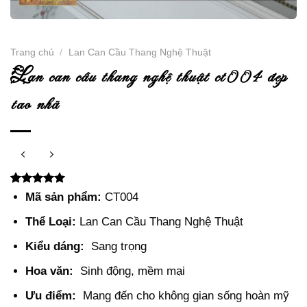
Trang chủ
/
Lan Can Cầu Thang Nghệ Thuật
l
an can cầu thang nghệ thuật ct004 đẹp
tao nhã
5.00
2
trên 5
Mã sản phẩm:
CT004
dựa trên
đánh giá
Thể Loại:
Lan Can Cầu Thang Nghệ Thuật
Kiểu dáng:
Sang trọng
Hoa văn:
Sinh động, mềm mại
Ưu điểm:
Mang đến cho không gian sống hoàn mỹ