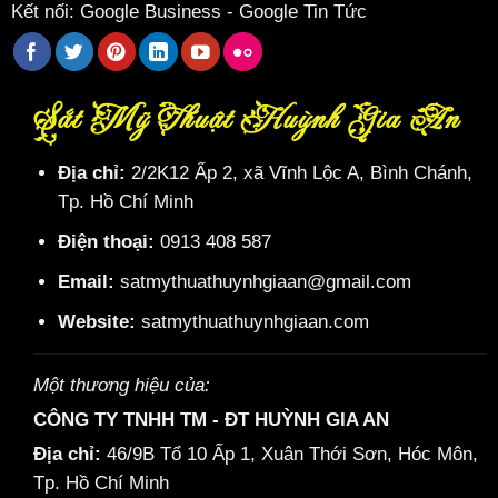
Kết nối:
Google Business
-
Google Tin Tức
Sắt Mỹ Thuật Huỳnh Gia An
Địa chỉ:
2/2K12 Ấp 2, xã Vĩnh Lộc A, Bình Chánh,
Tp. Hồ Chí Minh
Điện thoại:
0913 408 587
Email:
satmythuathuynhgiaan@gmail.com
Website:
satmythuathuynhgiaan.com
Một thương hiệu của:
CÔNG TY TNHH TM - ĐT HUỲNH GIA AN
Địa chỉ:
46/9B Tổ 10 Ấp 1, Xuân Thới Sơn, Hóc Môn,
Tp. Hồ Chí Minh