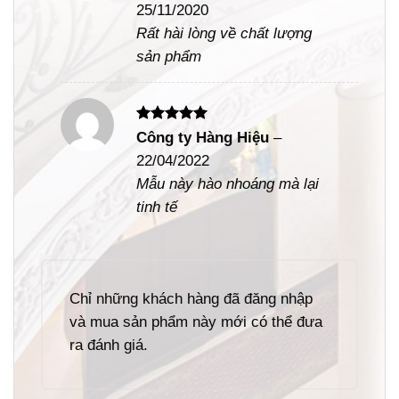
25/11/2020
sao
Rất hài lòng về chất lượng
sản phẩm
Được xếp
Công ty Hàng Hiệu
–
hạng
5
5
22/04/2022
sao
Mẫu này hào nhoáng mà lại
tinh tế
Chỉ những khách hàng đã đăng nhập
và mua sản phẩm này mới có thể đưa
ra đánh giá.