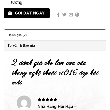
tượng
GỌI ĐẶT NGAY
Đánh giá (2)
Tư vấn & Báo giá
2 đánh giá cho
lan can cầu
thang nghệ thuật ct016 đẹp hút
mắt
Được xếp
Nhà Hàng Hải Hậu
–
hạng
5
5