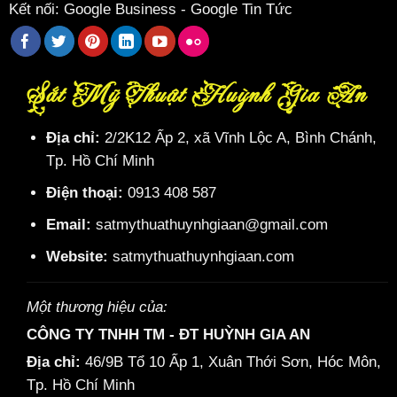
Kết nối:
Google Business
-
Google Tin Tức
Sắt Mỹ Thuật Huỳnh Gia An
Địa chỉ:
2/2K12 Ấp 2, xã Vĩnh Lộc A, Bình Chánh,
Tp. Hồ Chí Minh
Điện thoại:
0913 408 587
Email:
satmythuathuynhgiaan@gmail.com
Website:
satmythuathuynhgiaan.com
Một thương hiệu của:
CÔNG TY TNHH TM - ĐT HUỲNH GIA AN
Địa chỉ:
46/9B Tổ 10 Ấp 1, Xuân Thới Sơn, Hóc Môn,
Tp. Hồ Chí Minh