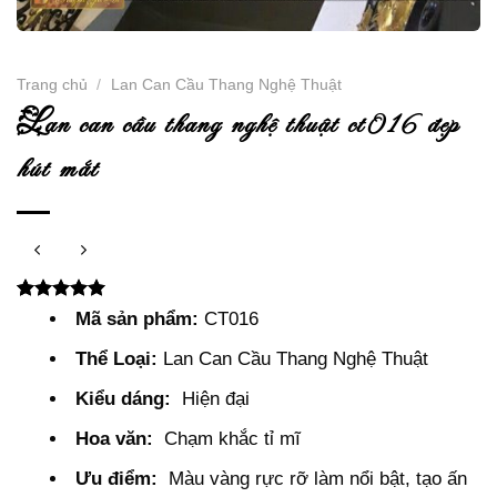
Trang chủ
/
Lan Can Cầu Thang Nghệ Thuật
l
an can cầu thang nghệ thuật ct016 đẹp
hút mắt
5.00
2
trên 5
Mã sản phẩm:
CT016
dựa trên
đánh giá
Thể Loại:
Lan Can Cầu Thang Nghệ Thuật
Kiểu dáng:
Hiện đại
Hoa văn:
Chạm khắc tỉ mĩ
Ưu điểm:
Màu vàng rực rỡ làm nổi bật, tạo ấn