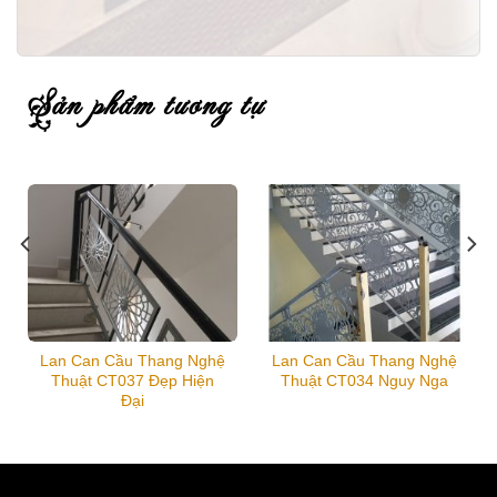
sản phẩm tương tự
Lan Can Cầu Thang Nghệ
Lan Can Cầu Thang Nghệ
Thuật CT037 Đẹp Hiện
Thuật CT034 Nguy Nga
Đại