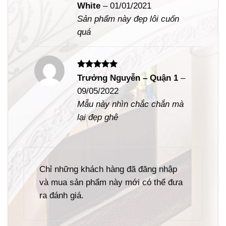
White
–
01/01/2021
sao
Sản phẩm này đẹp lôi cuốn
quá
Được xếp
Trưởng Nguyễn – Quận 1
–
hạng
5
5
09/05/2022
sao
Mẫu này nhìn chắc chắn mà
lại đẹp ghê
Chỉ những khách hàng đã đăng nhập
và mua sản phẩm này mới có thể đưa
ra đánh giá.