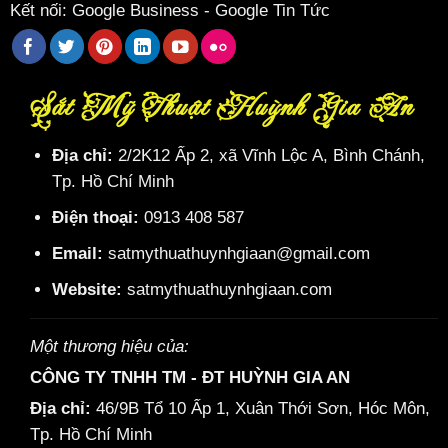
Kết nối:
Google Business
-
Google Tin Tức
Sắt Mỹ Thuật Huỳnh Gia An
Địa chỉ:
2/2K12 Ấp 2, xã Vĩnh Lộc A, Bình Chánh,
Tp. Hồ Chí Minh
Điện thoại:
0913 408 587
Email:
satmythuathuynhgiaan@gmail.com
Website:
satmythuathuynhgiaan.com
Một thương hiệu của:
CÔNG TY TNHH TM - ĐT HUỲNH GIA AN
Địa chỉ:
46/9B Tổ 10 Ấp 1, Xuân Thới Sơn, Hóc Môn,
Tp. Hồ Chí Minh