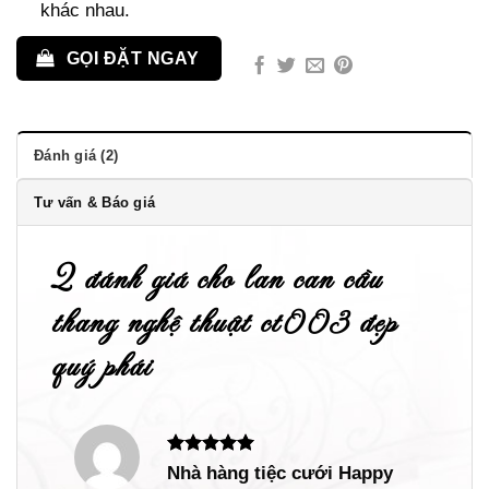
khác nhau.
GỌI ĐẶT NGAY
Đánh giá (2)
Tư vấn & Báo giá
2 đánh giá cho
lan can cầu
thang nghệ thuật ct003 đẹp
quý phái
Được xếp
Nhà hàng tiệc cưới Happy
hạng
5
5