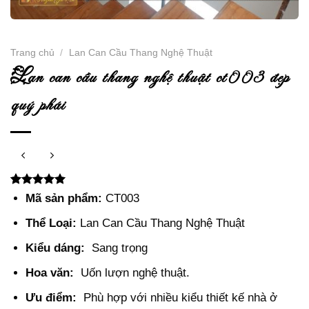
Trang chủ
/
Lan Can Cầu Thang Nghệ Thuật
l
an can cầu thang nghệ thuật ct003 đẹp
quý phái
5.00
2
trên 5
Mã sản phẩm:
CT003
dựa trên
đánh giá
Thể Loại:
Lan Can Cầu Thang Nghệ Thuật
Kiểu dáng:
Sang trọng
Hoa văn:
Uốn lượn nghệ thuật.
Ưu điểm:
Phù hợp với nhiều kiểu thiết kế nhà ở