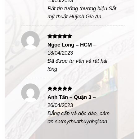
15/04/2023
sao
Rất tin tưởng thương hiệu Sắt
mỹ thuật Huỳnh Gia An
Được xếp
Ngọc Long – HCM
–
hạng
5
5
18/04/2023
sao
Đã được tư vấn và rất hài
lòng
Được xếp
Anh Tấn – Quận 3
–
hạng
5
5
26/04/2023
sao
Đẳng cấp và độc đáo, cảm
ơn satmythuathuynhgiaan