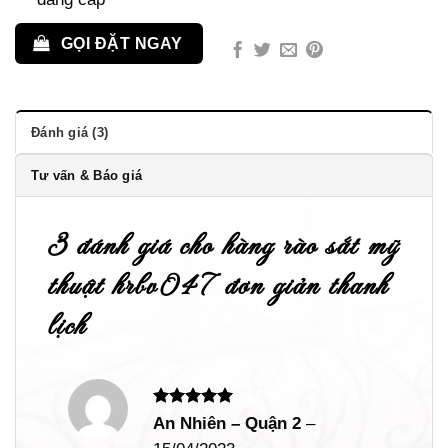
GỌI ĐẶT NGAY
Đánh giá (3)
Tư vấn & Báo giá
3 đánh giá cho
hàng rào sắt mỹ
thuật hrbv047 đơn giản thanh
lịch
Được xếp
An Nhiên – Quận 2
–
hạng
5
5