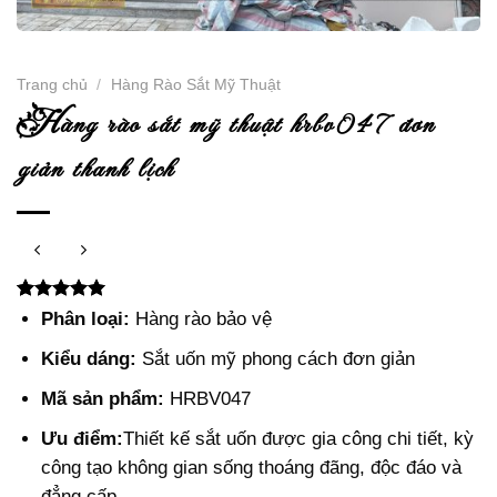
Trang chủ
/
Hàng Rào Sắt Mỹ Thuật
h
àng rào sắt mỹ thuật hrbv047 đơn
giản thanh lịch
5.00
3
trên 5
Phân loại:
Hàng rào bảo vệ
dựa trên
đánh giá
Kiểu dáng:
Sắt uốn mỹ phong cách đơn giản
Mã sản phẩm:
HRBV047
Ưu điểm:
Thiết kế sắt uốn được gia công chi tiết, kỳ
công tạo không gian sống thoáng đãng, độc đáo và
đẳng cấp