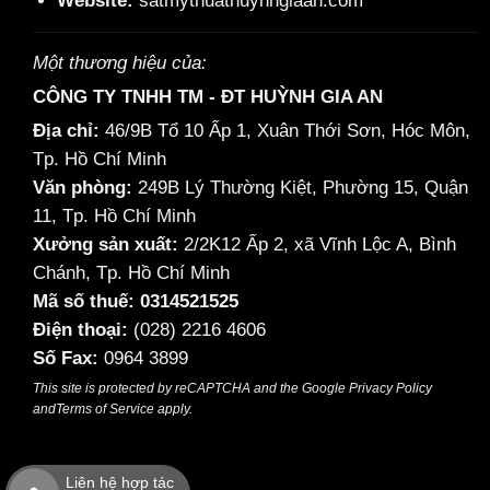
Website:
satmythuathuynhgiaan.com
Một thương hiệu của:
CÔNG TY TNHH TM - ĐT HUỲNH GIA AN
Địa chỉ:
46/9B Tổ 10 Ấp 1, Xuân Thới Sơn, Hóc Môn,
Tp. Hồ Chí Minh
Văn phòng:
249B Lý Thường Kiệt, Phường 15, Quận
11, Tp. Hồ Chí Minh
Xưởng sản xuất:
2/2K12 Ấp 2, xã Vĩnh Lộc A, Bình
Chánh, Tp. Hồ Chí Minh
Mã số thuế: 0314521525
Điện thoại:
(028) 2216 4606
Số Fax:
0964 3899
This site is protected by reCAPTCHA and the Google
Privacy Policy
and
Terms of Service
apply.
Liên hệ hợp tác