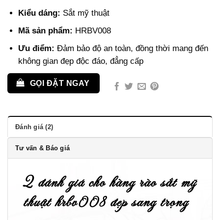
dựa trên
đánh giá
Kiểu dáng:
Sắt mỹ thuật
Mã sản phẩm:
HRBV008
Ưu điểm:
Đảm bảo độ an toàn, đồng thời mang đến
không gian đẹp độc đáo, đẳng cấp
GỌI ĐẶT NGAY
Đánh giá (2)
Tư vấn & Báo giá
2 đánh giá cho
hàng rào sắt mỹ
thuật hrbv008 đẹp sang trọng