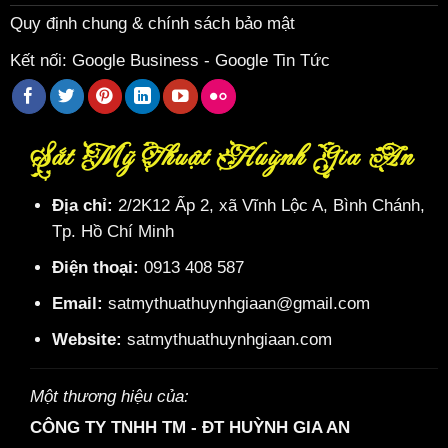
Quy định chung & chính sách bảo mật
Kết nối:
Google Business
-
Google Tin Tức
Sắt Mỹ Thuật Huỳnh Gia An
Địa chỉ:
2/2K12 Ấp 2, xã Vĩnh Lộc A, Bình Chánh,
Tp. Hồ Chí Minh
Điện thoại:
0913 408 587
Email:
satmythuathuynhgiaan@gmail.com
Website:
satmythuathuynhgiaan.com
Một thương hiệu của:
CÔNG TY TNHH TM - ĐT HUỲNH GIA AN