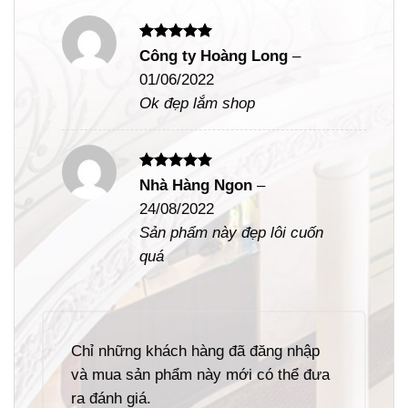
Được xếp
Công ty Hoàng Long
–
hạng
5
5
01/06/2022
sao
Ok đẹp lắm shop
Được xếp
Nhà Hàng Ngon
–
hạng
5
5
24/08/2022
sao
Sản phẩm này đẹp lôi cuốn
quá
Chỉ những khách hàng đã đăng nhập
và mua sản phẩm này mới có thể đưa
ra đánh giá.