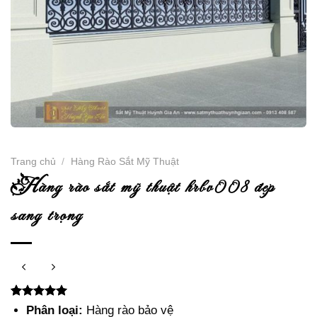
Trang chủ
/
Hàng Rào Sắt Mỹ Thuật
h
àng rào sắt mỹ thuật hrbv008 đẹp
sang trọng
5.00
2
trên 5
Phân loại:
Hàng rào bảo vệ