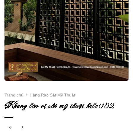
Trang chủ
/
Hàng Rào Sắt Mỹ Thuật
k
hung bảo vệ sắt mỹ thuật hrbv002