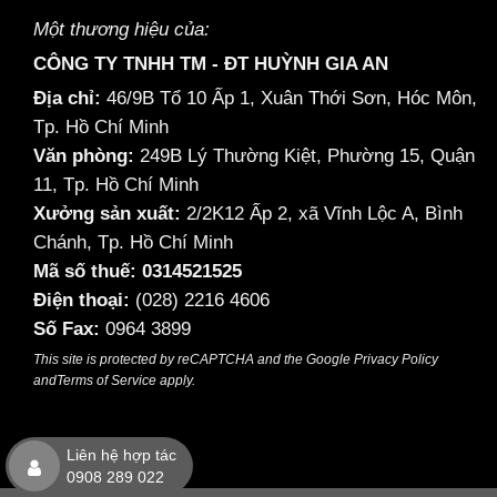
Một thương hiệu của:
CÔNG TY TNHH TM - ĐT HUỲNH GIA AN
Địa chỉ:
46/9B Tổ 10 Ấp 1, Xuân Thới Sơn, Hóc Môn,
Tp. Hồ Chí Minh
Văn phòng:
249B Lý Thường Kiệt, Phường 15, Quận
11, Tp. Hồ Chí Minh
Xưởng sản xuất:
2/2K12 Ấp 2, xã Vĩnh Lộc A, Bình
Chánh, Tp. Hồ Chí Minh
Mã số thuế: 0314521525
Điện thoại:
(028) 2216 4606
Số Fax:
0964 3899
This site is protected by reCAPTCHA and the Google
Privacy Policy
and
Terms of Service
apply.
Liên hệ hợp tác
0908 289 022