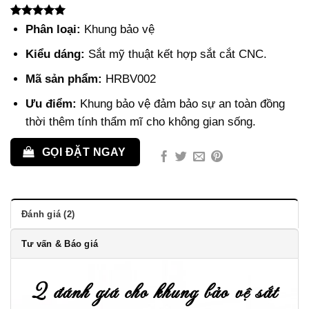
5.00
2
trên 5
Phân loại:
Khung bảo vệ
dựa trên
đánh giá
Kiểu dáng:
Sắt mỹ thuật kết hợp sắt cắt CNC.
Mã sản phẩm:
HRBV002
Ưu điểm:
Khung bảo vệ đảm bảo sự an toàn đồng
thời thêm tính thẩm mĩ cho không gian sống.
GỌI ĐẶT NGAY
Đánh giá (2)
Tư vấn & Báo giá
2 đánh giá cho
khung bảo vệ sắt