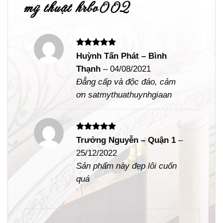
mỹ thuật hrbv002
Được xếp
Huỳnh Tấn Phát – Bình
hạng
5
5
Thạnh
–
04/08/2021
sao
Đẳng cấp và độc đáo, cảm
ơn satmythuathuynhgiaan
Được xếp
Trưởng Nguyễn – Quận 1
–
hạng
5
5
25/12/2022
sao
Sản phẩm này đẹp lôi cuốn
quá