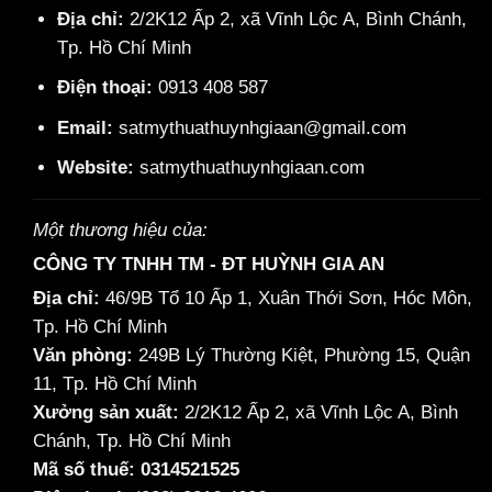
Địa chỉ:
2/2K12 Ấp 2, xã Vĩnh Lộc A, Bình Chánh,
Tp. Hồ Chí Minh
Điện thoại:
0913 408 587
Email:
satmythuathuynhgiaan@gmail.com
Website:
satmythuathuynhgiaan.com
Một thương hiệu của:
CÔNG TY TNHH TM - ĐT HUỲNH GIA AN
Địa chỉ:
46/9B Tổ 10 Ấp 1, Xuân Thới Sơn, Hóc Môn,
Tp. Hồ Chí Minh
Văn phòng:
249B Lý Thường Kiệt, Phường 15, Quận
11, Tp. Hồ Chí Minh
Xưởng sản xuất:
2/2K12 Ấp 2, xã Vĩnh Lộc A, Bình
Chánh, Tp. Hồ Chí Minh
Mã số thuế: 0314521525