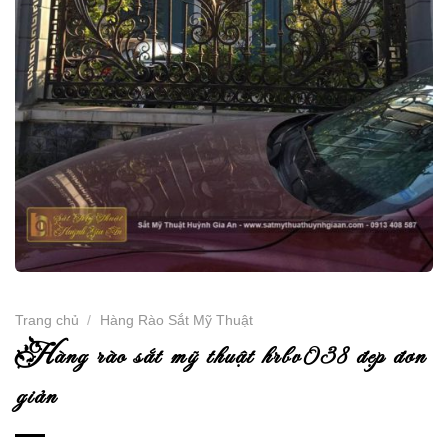
Trang chủ
/
Hàng Rào Sắt Mỹ Thuật
h
àng rào sắt mỹ thuật hrbv038 đẹp đơn
giản