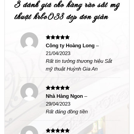
3 đánh giá cho
hàng rào sắt mỹ
thuật hrbv038 đẹp đơn giản
Được xếp
Công ty Hoàng Long
–
hạng
5
5
21/04/2023
sao
Rất tin tưởng thương hiệu Sắt
mỹ thuật Huỳnh Gia An
Được xếp
Nhà Hàng Ngon
–
hạng
5
5
29/04/2023
sao
Rất đáng đồng tiền