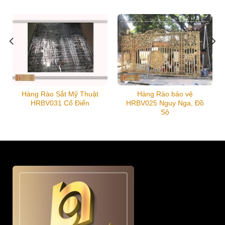
Hàng Rào Sắt Mỹ Thuật
Hàng Rào bảo vệ
HRBV031 Cổ Điển
HRBV025 Nguy Nga, Đồ
Sộ