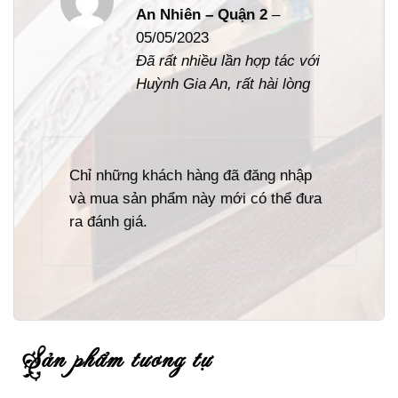
Được xếp
An Nhiên – Quận 2
–
hạng
5
5
05/05/2023
sao
Đã rất nhiều lần hợp tác với
Huỳnh Gia An, rất hài lòng
Chỉ những khách hàng đã đăng nhập
và mua sản phẩm này mới có thể đưa
ra đánh giá.
sản phẩm tương tự