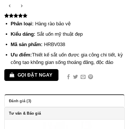
5.00
3
trên 5
Phân loại:
Hàng rào bảo vệ
dựa trên
đánh giá
Kiểu dáng:
Sắt uốn mỹ thuật đẹp
Mã sản phẩm:
HRBV038
Ưu điểm:
Thiết kế sắt uốn được gia công chi tiết, kỳ
công tạo không gian sống thoáng đãng, độc đáo
GỌI ĐẶT NGAY
Đánh giá (3)
Tư vấn & Báo giá