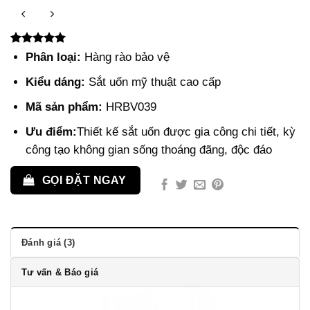
5.00
3
trên 5
Phân loại:
Hàng rào bảo vệ
dựa trên
đánh giá
Kiểu dáng:
Sắt uốn mỹ thuật cao cấp
Mã sản phẩm:
HRBV039
Ưu điểm:
Thiết kế sắt uốn được gia công chi tiết, kỳ
công tạo không gian sống thoáng đãng, độc đáo
GỌI ĐẶT NGAY
Đánh giá (3)
Tư vấn & Báo giá