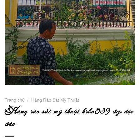
Trang chủ
/
Hàng Rào Sắt Mỹ Thuật
h
àng rào sắt mỹ thuật hrbv039 đẹp độc
đáo