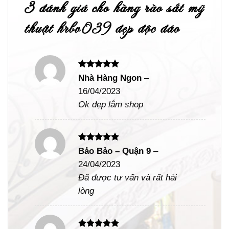
3 đánh giá cho
hàng rào sắt mỹ
thuật hrbv039 đẹp độc đáo
Được xếp
Nhà Hàng Ngon
–
hạng
5
5
16/04/2023
sao
Ok đẹp lắm shop
Được xếp
Bảo Bảo – Quận 9
–
hạng
5
5
24/04/2023
sao
Đã được tư vấn và rất hài
lòng