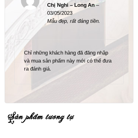
Được xếp
Chị Nghi – Long An
–
hạng
5
5
03/05/2023
sao
Mẫu đẹp, rất đáng tiền.
Chỉ những khách hàng đã đăng nhập
và mua sản phẩm này mới có thể đưa
ra đánh giá.
sản phẩm tương tự