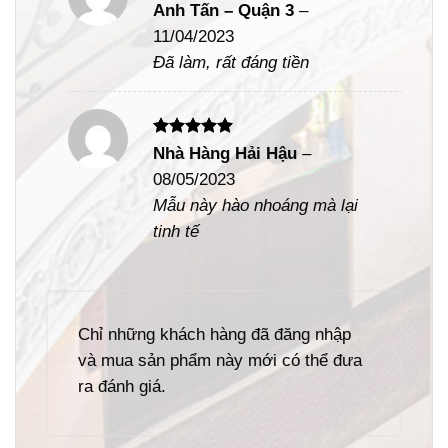
Được xếp
Anh Tấn – Quận 3
–
hạng
5
5
11/04/2023
sao
Đã làm, rất đáng tiền
Được xếp
Nhà Hàng Hải Hậu
–
hạng
5
5
08/05/2023
sao
Mẫu này hào nhoáng mà lại
tinh tế
Chỉ những khách hàng đã đăng nhập
và mua sản phẩm này mới có thể đưa
ra đánh giá.