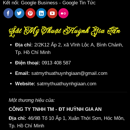
Kết nối:
Google Business
-
Google Tin Tức
Sắt Mỹ Thuật Huỳnh Gia An
Địa chỉ:
2/2K12 Ấp 2, xã Vĩnh Lộc A, Bình Chánh,
Tp. Hồ Chí Minh
Điện thoại:
0913 408 587
Email:
satmythuathuynhgiaan@gmail.com
Website:
satmythuathuynhgiaan.com
Một thương hiệu của:
CÔNG TY TNHH TM - ĐT HUỲNH GIA AN
Địa chỉ:
46/9B Tổ 10 Ấp 1, Xuân Thới Sơn, Hóc Môn,
Tp. Hồ Chí Minh