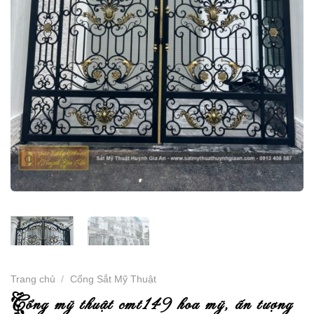
Trang chủ
/
Cổng Sắt Mỹ Thuật
c
ổng mỹ thuật cmt149 hoa mỹ, ấn tượng