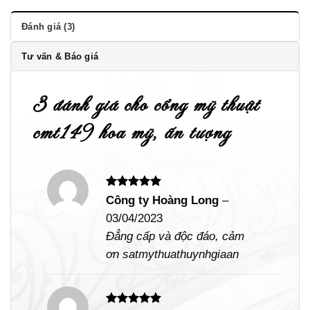
Đánh giá (3)
Tư vấn & Báo giá
3 đánh giá cho
cổng mỹ thuật
cmt149 hoa mỹ, ấn tượng
Được xếp
Công ty Hoàng Long
–
hạng
5
5
03/04/2023
sao
Đẳng cấp và độc đáo, cảm
ơn satmythuathuynhgiaan