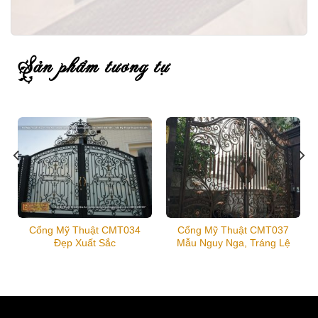
sản phẩm tương tự
Cổng Mỹ Thuật CMT034
Cổng Mỹ Thuật CMT037
Đẹp Xuất Sắc
Mẫu Nguy Nga, Tráng Lệ