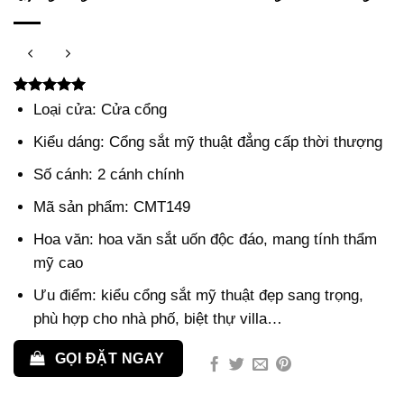
5.00
3
trên 5
Loại cửa: Cửa cổng
dựa trên
đánh giá
Kiểu dáng: Cổng sắt mỹ thuật đẳng cấp thời thượng
Số cánh: 2 cánh chính
Mã sản phẩm: CMT149
Hoa văn: hoa văn sắt uốn độc đáo, mang tính thẩm
mỹ cao
Ưu điểm: kiểu cổng sắt mỹ thuật đẹp sang trọng,
phù hợp cho nhà phố, biệt thự villa…
GỌI ĐẶT NGAY