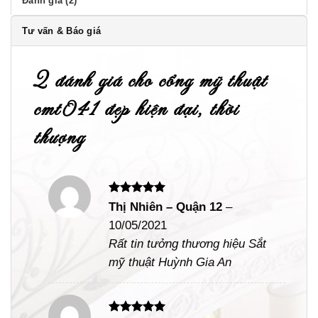
Đánh giá (2)
Tư vấn & Báo giá
2 đánh giá cho
cổng mỹ thuật
cmt041 đẹp hiện đại, thời
thượng
Được xếp
Thị Nhiên – Quận 12
–
hạng
5
5
10/05/2021
sao
Rất tin tưởng thương hiệu Sắt
mỹ thuật Huỳnh Gia An