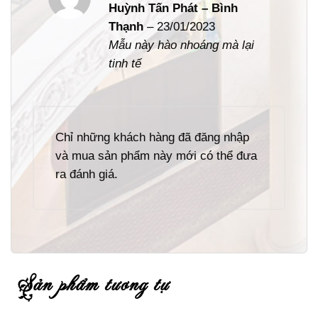
Được xếp
Huỳnh Tấn Phát – Bình
hạng
5
5
Thạnh
–
23/01/2023
sao
Mẫu này hào nhoáng mà lại
tinh tế
Chỉ những khách hàng đã đăng nhập
và mua sản phẩm này mới có thể đưa
ra đánh giá.
sản phẩm tương tự