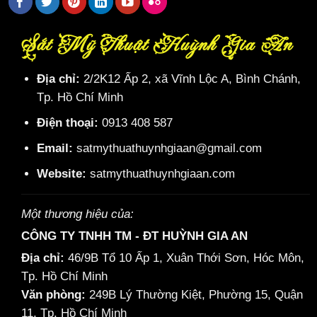
Sắt Mỹ Thuật Huỳnh Gia An
Địa chỉ:
2/2K12 Ấp 2, xã Vĩnh Lộc A, Bình Chánh,
Tp. Hồ Chí Minh
Điện thoại:
0913 408 587
Email:
satmythuathuynhgiaan@gmail.com
Website:
satmythuathuynhgiaan.com
Một thương hiệu của:
CÔNG TY TNHH TM - ĐT HUỲNH GIA AN
Địa chỉ:
46/9B Tổ 10 Ấp 1, Xuân Thới Sơn, Hóc Môn,
Tp. Hồ Chí Minh
Văn phòng:
249B Lý Thường Kiệt, Phường 15, Quận
11, Tp. Hồ Chí Minh