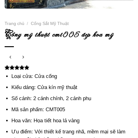
Trang chủ
/
Cổng Sắt Mỹ Thuật
c
ổng mỹ thuật cmt005 đẹp hoa mỹ
5.00
2
trên 5
Loại cửa: Cửa cổng
dựa trên
đánh giá
Kiểu dáng: Cửa kín mỹ thuật
Số cánh: 2 cánh chính, 2 cánh phụ
Mã sản phẩm: CMT005
Hoa văn: Họa tiết hoa lá vàng
Ưu điểm: Với thiết kế trang nhã, mềm mại sẽ làm