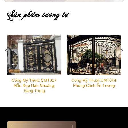
sản phẩm tương tự
Cổng Mỹ Thuật CMT017
Cổng Mỹ Thuật CMT044
Mẫu Đẹp Hào Nhoáng,
Phong Cách Ấn Tượng
Sang Trọng