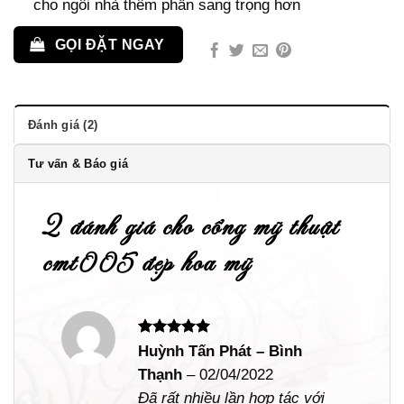
cho ngôi nhà thêm phần sang trọng hơn
GỌI ĐẶT NGAY
Đánh giá (2)
Tư vấn & Báo giá
2 đánh giá cho
cổng mỹ thuật
cmt005 đẹp hoa mỹ
Được xếp
Huỳnh Tấn Phát – Bình
hạng
5
5
Thạnh
–
02/04/2022
sao
Đã rất nhiều lần hợp tác với