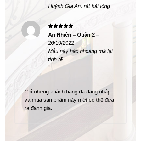
Huỳnh Gia An, rất hài lòng
Được xếp
An Nhiên – Quận 2
–
hạng
5
5
26/10/2022
sao
Mẫu này hào nhoáng mà lại
tinh tế
Chỉ những khách hàng đã đăng nhập
và mua sản phẩm này mới có thể đưa
ra đánh giá.