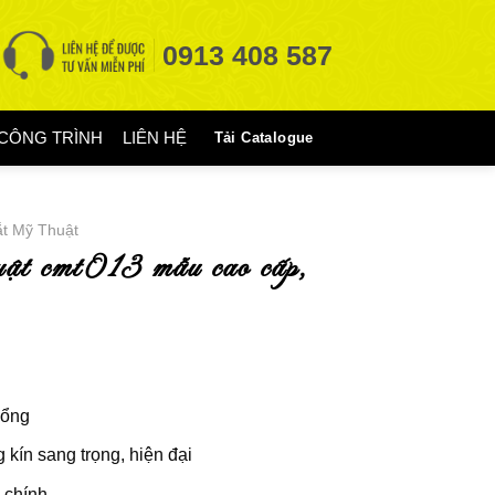
0913 408 587
CÔNG TRÌNH
LIÊN HỆ
Tải Catalogue
t Mỹ Thuật
cổng
 kín sang trọng, hiện đại
 chính