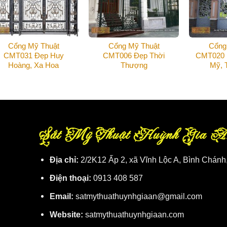
Cổng Mỹ Thuật
Cổng Mỹ Thuật
Cổng
CMT031 Đẹp Huy
CMT006 Đẹp Thời
CMT020 
Hoàng, Xa Hoa
Thượng
Mỹ, 
Sắt Mỹ Thuật Huỳnh Gia A
Địa chỉ:
2/2K12 Ấp 2, xã Vĩnh Lộc A, Bình Chánh
Điện thoại:
0913 408 587
Email:
satmythuathuynhgiaan@gmail.com
Website:
satmythuathuynhgiaan.com