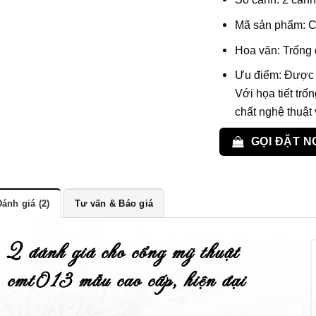
Mã sản phẩm: 
Hoa văn: Trống
Ưu điểm: Được t
Với họa tiết tr
chất nghệ thuật 
GỌI ĐẶT N
ánh giá (2)
Tư vấn & Báo giá
2 đánh giá cho
cổng mỹ thuật
cmt013 mẫu cao cấp, hiện đại