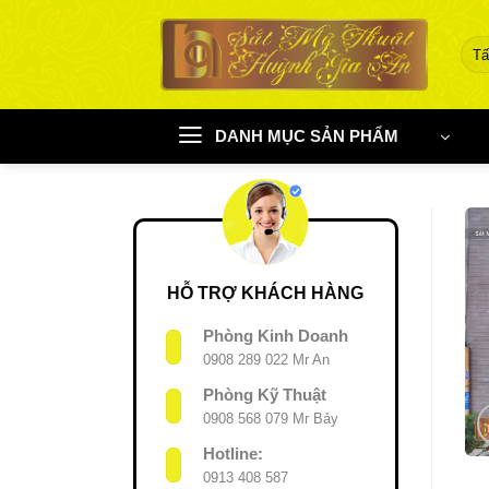
Chuyển
đến
nội
dung
DANH MỤC SẢN PHẨM
HỖ TRỢ KHÁCH HÀNG
Phòng Kinh Doanh
0908 289 022 Mr An
Phòng Kỹ Thuật
0908 568 079 Mr Bảy
Hotline:
0913 408 587