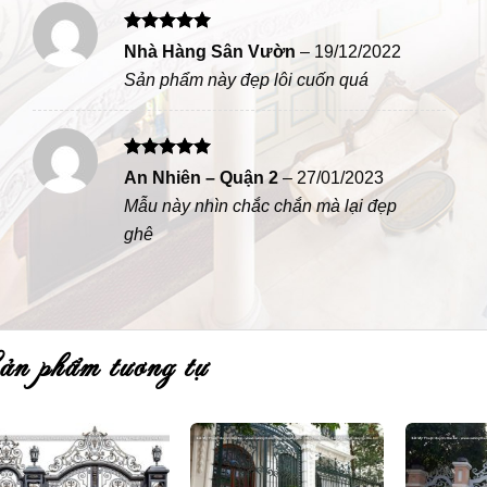
Được xếp
Nhà Hàng Sân Vườn
–
19/12/2022
hạng
5
5
Sản phẩm này đẹp lôi cuốn quá
sao
Được xếp
An Nhiên – Quận 2
–
27/01/2023
hạng
5
5
Mẫu này nhìn chắc chắn mà lại đẹp
sao
ghê
sản phẩm tương tự