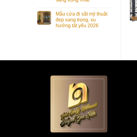
Mẫu cửa đi sắt mỹ thuật
đẹp sang trọng, xu
hướng tất yếu 2026
Cổng Mỹ Thuật
Cổng Mỹ Thuật
CMT041 Đẹp Hiện Đại,
CMT044 Phong Cách
Thời Thượng
Ấn Tượng