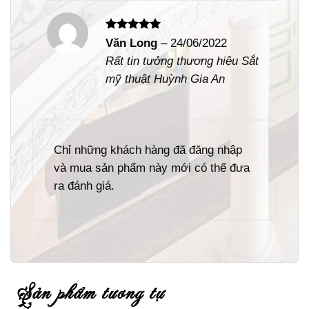
Được xếp
Văn Long
–
24/06/2022
hạng
5
5
Rất tin tưởng thương hiệu Sắt
sao
mỹ thuật Huỳnh Gia An
Chỉ những khách hàng đã đăng nhập
và mua sản phẩm này mới có thể đưa
ra đánh giá.
sản phẩm tương tự