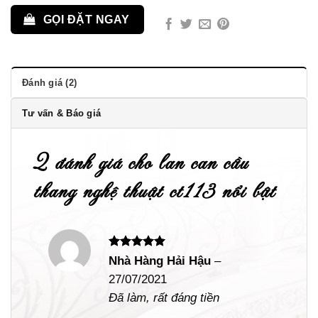
GỌI ĐẶT NGAY
Đánh giá (2)
Tư vấn & Báo giá
2 đánh giá cho
lan can cầu
thang nghệ thuật ct113 nổi bật
Được xếp
Nhà Hàng Hải Hậu
–
hạng
5
5
27/07/2021
sao
Đã làm, rất đáng tiền