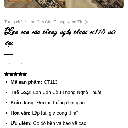
Trang chủ
/
Lan Can Cầu Thang Nghệ Thuật
l
an can cầu thang nghệ thuật ct113 nổi
bật
5.00
2
trên 5
Mã sản phẩm:
CT113
dựa trên
đánh giá
Thể Loại:
Lan Can Cầu Thang Nghệ Thuật
Kiểu dáng:
Đường thẳng đơn giản
Hoa văn:
Lặp lại, gia công tỉ mĩ
Ưu điểm:
Có độ bền và bảo vệ cao