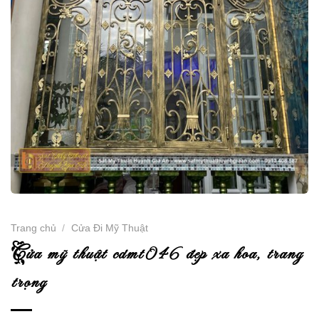
Trang chủ
/
Cửa Đi Mỹ Thuật
c
ửa mỹ thuật cdmt046 đẹp xa hoa, trang
trọng