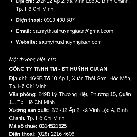
Địa chỉ:
2/2K12 Ấp 2, xã Vĩnh Lộc A, Bình Chánh,
Tp. Hồ Chí Minh
Điện thoại:
0913 408 587
Email:
satmythuathuynhgiaan@gmail.com
Website:
satmythuathuynhgiaan.com
Một thương hiệu của:
CÔNG TY TNHH TM - ĐT HUỲNH GIA AN
Địa chỉ:
46/9B Tổ 10 Ấp 1, Xuân Thới Sơn, Hóc Môn,
Tp. Hồ Chí Minh
Văn phòng:
249B Lý Thường Kiệt, Phường 15, Quận
11, Tp. Hồ Chí Minh
Xưởng sản xuất:
2/2K12 Ấp 2, xã Vĩnh Lộc A, Bình
Chánh, Tp. Hồ Chí Minh
Mã số thuế: 0314521525
Điện thoại:
(028) 2216 4606