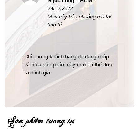
Ngọc Long – HCM
–
hạng
5
5
29/12/2022
sao
Mẫu này hào nhoáng mà lại
tinh tế
Chỉ những khách hàng đã đăng nhập
và mua sản phẩm này mới có thể đưa
ra đánh giá.
sản phẩm tương tự