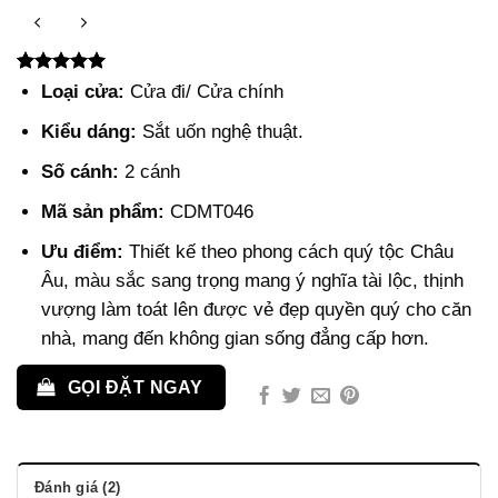
5.00
2
trên 5
Loại cửa:
Cửa đi/ Cửa chính
dựa trên
đánh giá
Kiểu dáng:
Sắt uốn nghệ thuật.
Số cánh:
2 cánh
Mã sản phẩm:
CDMT046
Ưu điểm:
Thiết kế theo phong cách quý tộc Châu
Âu, màu sắc sang trọng mang ý nghĩa tài lộc, thịnh
vượng làm toát lên được vẻ đẹp quyền quý cho căn
nhà, mang đến không gian sống đẳng cấp hơn.
GỌI ĐẶT NGAY
Đánh giá (2)