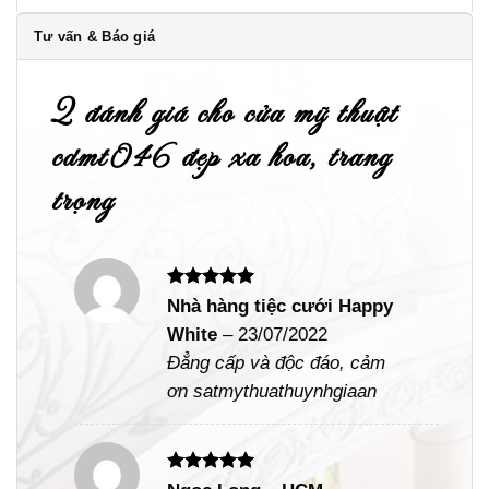
Tư vấn & Báo giá
2 đánh giá cho
cửa mỹ thuật
cdmt046 đẹp xa hoa, trang
trọng
Được xếp
Nhà hàng tiệc cưới Happy
hạng
5
5
White
–
23/07/2022
sao
Đẳng cấp và độc đáo, cảm
ơn satmythuathuynhgiaan
Được xếp