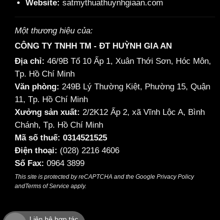
Website:
satmythuathuynhgiaan.com
Một thương hiệu của:
CÔNG TY TNHH TM - ĐT HUỲNH GIA AN
Địa chỉ:
46/9B Tổ 10 Ấp 1, Xuân Thới Sơn, Hóc Môn,
Tp. Hồ Chí Minh
Văn phòng:
249B Lý Thường Kiệt, Phường 15, Quận
11, Tp. Hồ Chí Minh
Xưởng sản xuất:
2/2K12 Ấp 2, xã Vĩnh Lộc A, Bình
Chánh, Tp. Hồ Chí Minh
Mã số thuế: 0314521525
Điện thoại:
(028) 2216 4606
Số Fax:
0964 3899
This site is protected by reCAPTCHA and the Google
Privacy Policy
and
Terms of Service
apply.
Liên hệ hợp tác