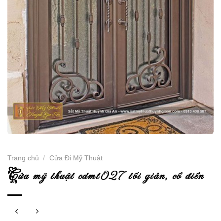
Trang chủ
/
Cửa Đi Mỹ Thuật
c
ửa mỹ thuật cdmt027 tối giản, cổ điển