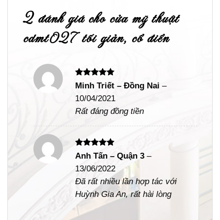
2 đánh giá cho
cửa mỹ thuật
cdmt027 tối giản, cổ điển
Được xếp
Minh Triết – Đồng Nai
–
hạng
5
5
10/04/2021
sao
Rất đáng đồng tiền
Được xếp
Anh Tấn – Quận 3
–
hạng
5
5
13/06/2022
sao
Đã rất nhiều lần hợp tác với
Huỳnh Gia An, rất hài lòng