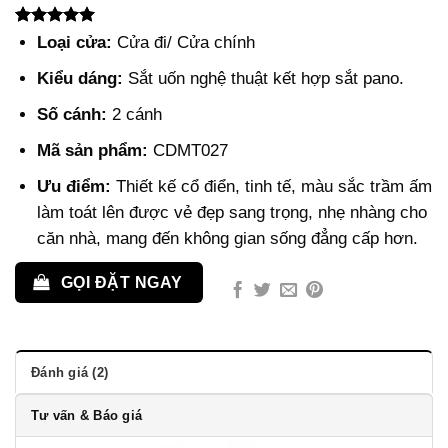
5.00
2
trên 5
Loại cửa:
Cửa đi/ Cửa chính
dựa trên
đánh giá
Kiểu dáng:
Sắt uốn nghệ thuật kết hợp sắt pano.
Số cánh:
2 cánh
Mã sản phẩm:
CDMT027
Ưu điểm:
Thiết kế cổ điển, tinh tế, màu sắc trầm ấm
làm toát lên được vẻ đẹp sang trọng, nhẹ nhàng cho
căn nhà, mang đến không gian sống đẳng cấp hơn.
GỌI ĐẶT NGAY
Đánh giá (2)
Tư vấn & Báo giá