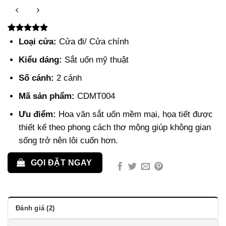
5.00
2
trên 5
Loại cửa:
Cửa đi/ Cửa chính
dựa trên
đánh giá
Kiểu dáng:
Sắt uốn mỹ thuật
Số cánh:
2 cánh
Mã sản phẩm:
CDMT004
Ưu điểm:
Hoa văn sắt uốn mềm mại, họa tiết được
thiết kế theo phong cách thơ mộng giúp không gian
sống trở nên lôi cuốn hơn.
GỌI ĐẶT NGAY
Đánh giá (2)