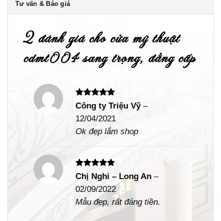
Tư vấn & Báo giá
2 đánh giá cho
cửa mỹ thuật
cdmt004 sang trọng, đẳng cấp
Được xếp
Công ty Triệu Vỹ
–
hạng
5
5
12/04/2021
sao
Ok đẹp lắm shop
Được xếp
Chị Nghi – Long An
–
hạng
5
5
02/09/2022
sao
Mẫu đẹp, rất đáng tiền.