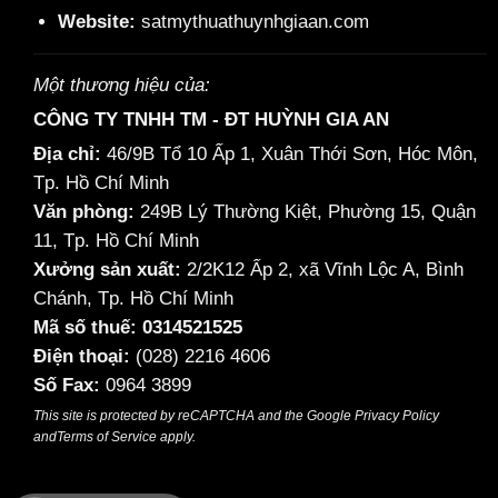
Website:
satmythuathuynhgiaan.com
Một thương hiệu của:
CÔNG TY TNHH TM - ĐT HUỲNH GIA AN
Địa chỉ:
46/9B Tổ 10 Ấp 1, Xuân Thới Sơn, Hóc Môn,
Tp. Hồ Chí Minh
Văn phòng:
249B Lý Thường Kiệt, Phường 15, Quận
11, Tp. Hồ Chí Minh
Xưởng sản xuất:
2/2K12 Ấp 2, xã Vĩnh Lộc A, Bình
Chánh, Tp. Hồ Chí Minh
Mã số thuế: 0314521525
Điện thoại:
(028) 2216 4606
Số Fax:
0964 3899
This site is protected by reCAPTCHA and the Google
Privacy Policy
and
Terms of Service
apply.