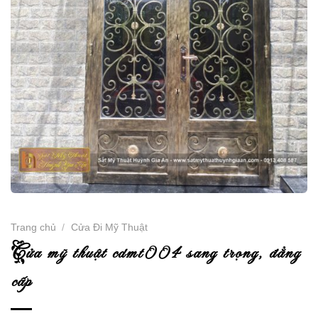
Trang chủ
/
Cửa Đi Mỹ Thuật
c
ửa mỹ thuật cdmt004 sang trọng, đẳng
cấp