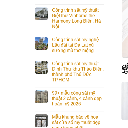
Công trình sắt mỹ thuật
Biệt thự Vinhome the
Harmony Long Biên, Hà
Nội
Công trình sắt mỹ nghệ
Lâu đài tại Đà Lạt xứ
sương mù thơ mộng
Công trình sắt mỹ thuật
Dinh Thự khu Thảo Điền,
thành phố Thủ Đức,
TP.HCM
99+ mẫu cổng sắt mỹ
thuật 2 cánh, 4 cánh đẹp
hoàn mỹ 2026
Mẫu khung bảo vệ hoa
sắt cửa sổ mỹ thuật đẹp
Cửa Mỹ Thuật
Cửa Mỹ Thuật
sang trọng nhất