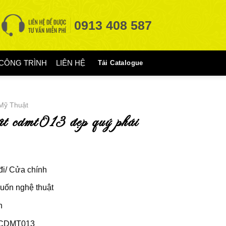
0913 408 587
CÔNG TRÌNH
LIÊN HỆ
Tải Catalogue
Mỹ Thuật
uật cdmt013 đẹp quý phái
i/ Cửa chính
uốn nghệ thuật
h
CDMT013