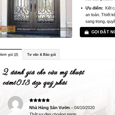
Ưu điểm:
Kết c
an toàn. Thiết k
sang trọng, quy
GỌI ĐẶT N
ánh giá (2)
Tư vấn & Báo giá
2 đánh giá cho
cửa mỹ thuật
cdmt013 đẹp quý phái
Được xếp
Nhà Hàng Sân Vườn
–
04/10/2020
hạng
5
5
Thật sự đẹp choáng ngợp
sao