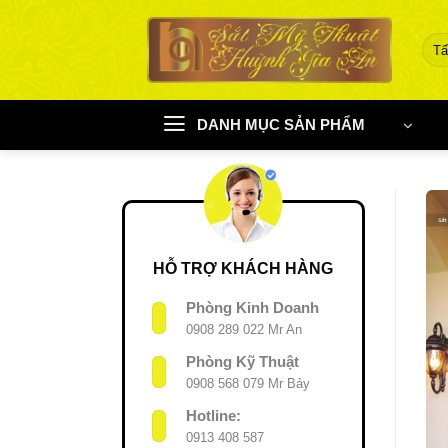
Chuyển
đến
nội
dung
DANH MỤC SẢN PHẨM
HỖ TRỢ KHÁCH HÀNG
Phòng Kinh Doanh
0908 289 022 Mr An
Phòng Kỹ Thuật
0908 568 079 Mr Bảy
Hotline:
0913 408 587