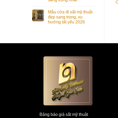
CDMT016 Đẳng Cấp,
CDMT018 Tao Nhã,
C
Thời Thượng
Thời Thượng
Mẫu cửa đi sắt mỹ thuật
đẹp sang trọng, xu
hướng tất yếu 2026
Bảng báo giá sắt mỹ thuật