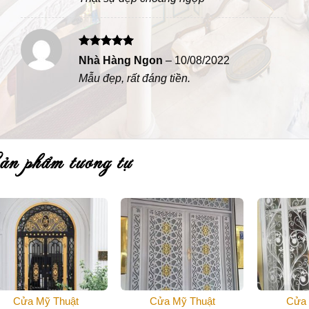
Được xếp
Nhà Hàng Ngon
–
10/08/2022
hạng
5
5
Mẫu đẹp, rất đáng tiền.
sao
sản phẩm tương tự
Cửa Mỹ Thuật
Cửa Mỹ Thuật
Cửa 