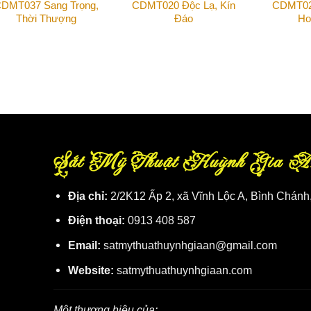
DMT037 Sang Trọng,
CDMT020 Độc Lạ, Kín
CDMT02
Thời Thượng
Đáo
Ho
Sắt Mỹ Thuật Huỳnh Gia A
Địa chỉ:
2/2K12 Ấp 2, xã Vĩnh Lộc A, Bình Chánh
Điện thoại:
0913 408 587
Email:
satmythuathuynhgiaan@gmail.com
Website:
satmythuathuynhgiaan.com
Một thương hiệu của: