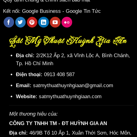
Kết nối:
Google Business
-
Google Tin Tức
Sắt Mỹ Thuật Huỳnh Gia An
Địa chỉ:
2/2K12 Ấp 2, xã Vĩnh Lộc A, Bình Chánh,
Tp. Hồ Chí Minh
Điện thoại:
0913 408 587
Email:
satmythuathuynhgiaan@gmail.com
Website:
satmythuathuynhgiaan.com
Một thương hiệu của:
CÔNG TY TNHH TM - ĐT HUỲNH GIA AN
Địa chỉ:
46/9B Tổ 10 Ấp 1, Xuân Thới Sơn, Hóc Môn,