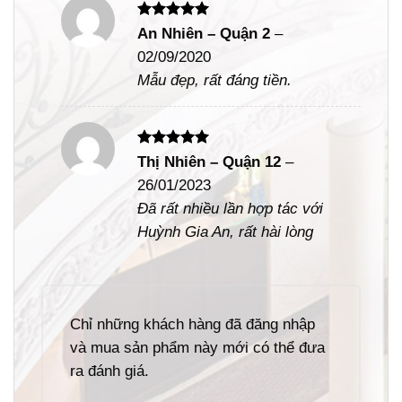
Được xếp
An Nhiên – Quận 2
–
hạng
5
5
02/09/2020
sao
Mẫu đẹp, rất đáng tiền.
Được xếp
Thị Nhiên – Quận 12
–
hạng
5
5
26/01/2023
sao
Đã rất nhiều lần hợp tác với
Huỳnh Gia An, rất hài lòng
Chỉ những khách hàng đã đăng nhập
và mua sản phẩm này mới có thể đưa
ra đánh giá.