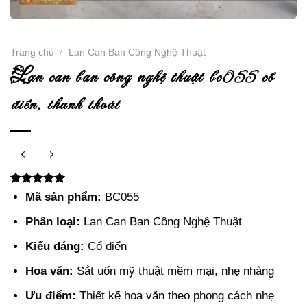
Trang chủ
/
Lan Can Ban Công Nghệ Thuật
l
an can ban công nghệ thuật bc055 cổ
điển, thanh thoát
5.00
2
trên 5
Mã sản phẩm:
BC055
dựa trên
đánh giá
Phân loại:
Lan Can Ban Công Nghệ Thuật
Kiểu dáng:
Cổ điển
Hoa văn:
Sắt uốn mỹ thuật mềm mại, nhẹ nhàng
Ưu điểm:
Thiết kế hoa văn theo phong cách nhẹ