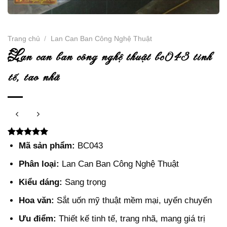
Trang chủ
/
Lan Can Ban Công Nghệ Thuật
l
an can ban công nghệ thuật bc043 tinh
tế, tao nhã
5.00
2
trên 5
Mã sản phẩm:
BC043
dựa trên
đánh giá
Phân loại:
Lan Can Ban Công Nghệ Thuật
Kiểu dáng:
Sang trọng
Hoa văn:
Sắt uốn mỹ thuật mềm mại, uyển chuyển
Ưu điểm:
Thiết kế tinh tế, trang nhã, mang giá trị