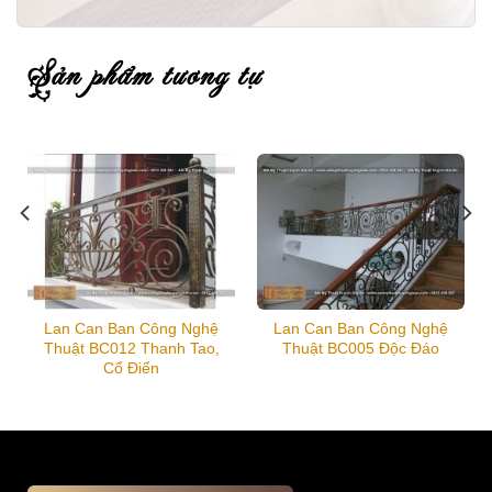
sản phẩm tương tự
Lan Can Ban Công Nghệ
Lan Can Ban Công Nghệ
Thuật BC012 Thanh Tao,
Thuật BC005 Độc Đáo
Cổ Điển