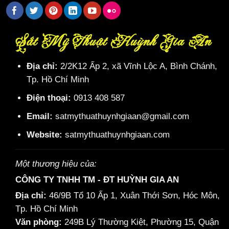
Sắt Mỹ Thuật Huỳnh Gia An
Địa chỉ:
2/2K12 Ấp 2, xã Vĩnh Lộc A, Bình Chánh,
Tp. Hồ Chí Minh
Điện thoại:
0913 408 587
Email:
satmythuathuynhgiaan@gmail.com
Website:
satmythuathuynhgiaan.com
Một thương hiệu của:
CÔNG TY TNHH TM - ĐT HUỲNH GIA AN
Địa chỉ:
46/9B Tổ 10 Ấp 1, Xuân Thới Sơn, Hóc Môn,
Tp. Hồ Chí Minh
Văn phòng:
249B Lý Thường Kiệt, Phường 15, Quận