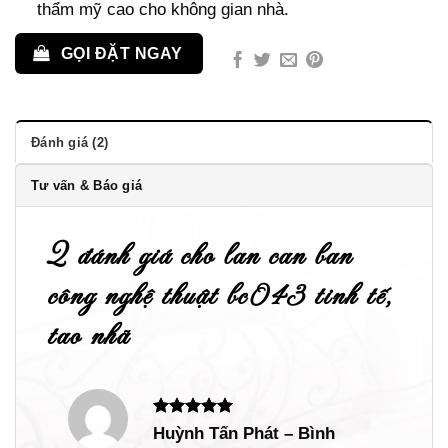
thẩm mỹ cao cho không gian nhà.
GỌI ĐẶT NGAY
Đánh giá (2)
Tư vấn & Báo giá
2 đánh giá cho
lan can ban
công nghệ thuật bc043 tinh tế,
tao nhã
Được xếp
Huỳnh Tấn Phát – Bình
hạng
5
5