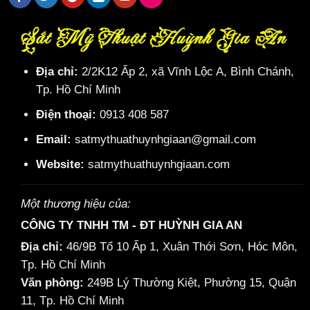
Sắt Mỹ Thuật Huỳnh Gia An
Địa chỉ:
2/2K12 Ấp 2, xã Vĩnh Lộc A, Bình Chánh,
Tp. Hồ Chí Minh
Điện thoại:
0913 408 587
Email:
satmythuathuynhgiaan@gmail.com
Website:
satmythuathuynhgiaan.com
Một thương hiệu của:
CÔNG TY TNHH TM - ĐT HUỲNH GIA AN
Địa chỉ:
46/9B Tổ 10 Ấp 1, Xuân Thới Sơn, Hóc Môn,
Tp. Hồ Chí Minh
Văn phòng:
249B Lý Thường Kiệt, Phường 15, Quận
11, Tp. Hồ Chí Minh