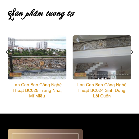
sản phẩm tương tự
Lan Can Ban Công Nghệ
Lan Can Ban Công Nghệ
Thuật BC025 Trang Nhã,
Thuật BC024 Sinh Động,
Mĩ Miều
Lôi Cuốn