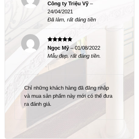
Được xếp
Công ty Triệu Vỹ
–
hạng
5
5
24/04/2021
sao
Đã làm, rất đáng tiền
Được xếp
Ngọc Mỹ
–
01/08/2022
hạng
5
5
Mẫu đẹp, rất đáng tiền.
sao
Chỉ những khách hàng đã đăng nhập
và mua sản phẩm này mới có thể đưa
ra đánh giá.