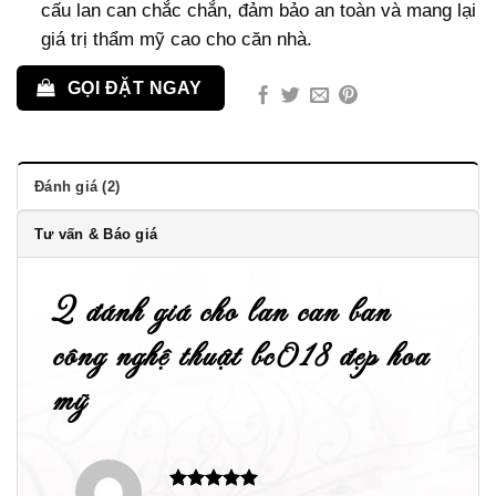
cấu lan can chắc chắn, đảm bảo an toàn và mang lại
giá trị thẩm mỹ cao cho căn nhà.
GỌI ĐẶT NGAY
Đánh giá (2)
Tư vấn & Báo giá
2 đánh giá cho
lan can ban
công nghệ thuật bc018 đẹp hoa
mỹ