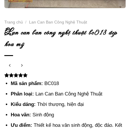
Trang chủ
/
Lan Can Ban Công Nghệ Thuật
l
an can ban công nghệ thuật bc018 đẹp
hoa mỹ
5.00
2
trên 5
Mã sản phẩm:
BC018
dựa trên
đánh giá
Phân loại:
Lan Can Ban Công Nghệ Thuật
Kiểu dáng:
Thời thượng, hiện đại
Hoa văn:
Sinh động
Ưu điểm:
Thiết kế hoa văn sinh động, độc đáo. Kết