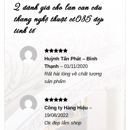
2 đánh giá cho
lan can cầu
thang nghệ thuật ct085 đẹp
tinh tế
Được xếp
Huỳnh Tấn Phát – Bình
hạng
5
5
Thạnh
–
01/11/2020
sao
Rất hài lòng về chất lượng
sản phẩm
Được xếp
Công ty Hàng Hiệu
–
hạng
5
5
19/08/2022
sao
Ok đẹp lắm shop