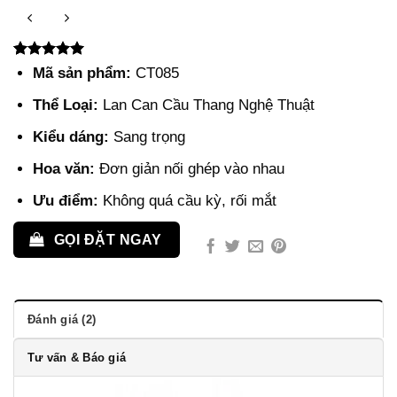
5.00
2
trên 5
Mã sản phẩm:
CT085
dựa trên
đánh giá
Thể Loại:
Lan Can Cầu Thang Nghệ Thuật
Kiểu dáng:
Sang trọng
Hoa văn:
Đơn giản nối ghép vào nhau
Ưu điểm:
Không quá cầu kỳ, rối mắt
GỌI ĐẶT NGAY
Đánh giá (2)
Tư vấn & Báo giá