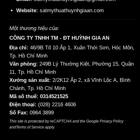
Website:
satmythuathuynhgiaan.com
Một thương hiệu của:
CÔNG TY TNHH TM - ĐT HUỲNH GIA AN
Địa chỉ:
46/9B Tổ 10 Ấp 1, Xuân Thới Sơn, Hóc Môn,
Tp. Hồ Chí Minh
Văn phòng:
249B Lý Thường Kiệt, Phường 15, Quận
11, Tp. Hồ Chí Minh
Xưởng sản xuất:
2/2K12 Ấp 2, xã Vĩnh Lộc A, Bình
Chánh, Tp. Hồ Chí Minh
Mã số thuế: 0314521525
Điện thoại:
(028) 2216 4606
Số Fax:
0964 3899
This site is protected by reCAPTCHA and the Google
Privacy Policy
and
Terms of Service
apply.