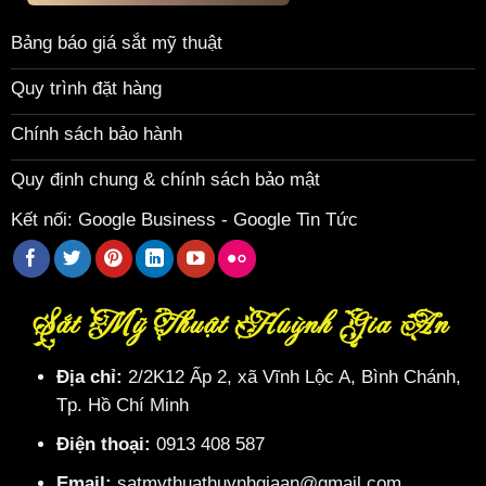
Bảng báo giá sắt mỹ thuật
Quy trình đặt hàng
Chính sách bảo hành
Quy định chung & chính sách bảo mật
Kết nối:
Google Business
-
Google Tin Tức
Sắt Mỹ Thuật Huỳnh Gia An
Địa chỉ:
2/2K12 Ấp 2, xã Vĩnh Lộc A, Bình Chánh,
Tp. Hồ Chí Minh
Điện thoại:
0913 408 587
Email:
satmythuathuynhgiaan@gmail.com