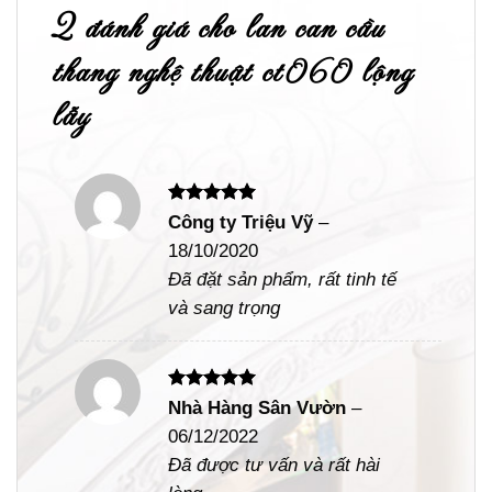
2 đánh giá cho
lan can cầu
thang nghệ thuật ct060 lộng
lẫy
Được xếp
Công ty Triệu Vỹ
–
hạng
5
5
18/10/2020
sao
Đã đặt sản phẩm, rất tinh tế
và sang trọng
Được xếp
Nhà Hàng Sân Vườn
–
hạng
5
5
06/12/2022
sao
Đã được tư vấn và rất hài