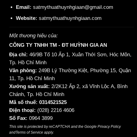
Email:
satmythuathuynhgiaan@gmail.com
Website:
satmythuathuynhgiaan.com
Một thương hiệu của:
CÔNG TY TNHH TM - ĐT HUỲNH GIA AN
Địa chỉ:
46/9B Tổ 10 Ấp 1, Xuân Thới Sơn, Hóc Môn,
Tp. Hồ Chí Minh
Văn phòng:
249B Lý Thường Kiệt, Phường 15, Quận
11, Tp. Hồ Chí Minh
Xưởng sản xuất:
2/2K12 Ấp 2, xã Vĩnh Lộc A, Bình
Chánh, Tp. Hồ Chí Minh
Mã số thuế: 0314521525
Điện thoại:
(028) 2216 4606
Số Fax:
0964 3899
This site is protected by reCAPTCHA and the Google
Privacy Policy
and
Terms of Service
apply.