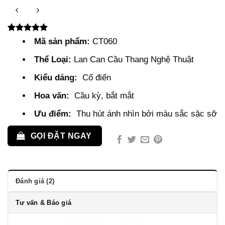
5.00
2
trên 5
Mã sản phẩm:
CT060
dựa trên
đánh giá
Thể Loại:
Lan Can Cầu Thang Nghệ Thuật
Kiểu dáng:
Cổ điển
Hoa văn:
Cầu kỳ, bắt mắt
Ưu điểm:
Thu hút ánh nhìn bởi màu sắc sặc sỡ
GỌI ĐẶT NGAY
Đánh giá (2)
Tư vấn & Báo giá