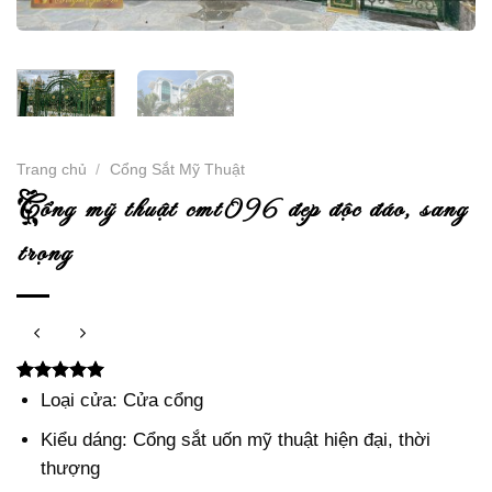
Trang chủ
/
Cổng Sắt Mỹ Thuật
c
ổng mỹ thuật cmt096 đẹp độc đáo, sang
trọng
5.00
2
trên 5
Loại cửa: Cửa cổng
dựa trên
đánh giá
Kiểu dáng: Cổng sắt uốn mỹ thuật hiện đại, thời
thượng