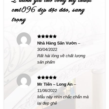
2 đánh giá cho
cổng mỹ thuật
cmt096 đẹp độc đáo, sang
trọng
Được xếp
Nhà Hàng Sân Vườn
–
hạng
5
5
30/04/2022
sao
Rất hài lòng về chất lượng
sản phẩm
Được xếp
Mr Tiến – Long An
–
hạng
5
5
11/06/2022
sao
Mẫu này nhìn chắc chắn mà
lại đẹp ghê