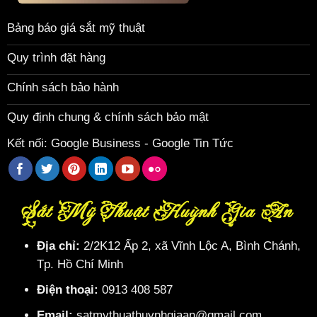
Bảng báo giá sắt mỹ thuật
Quy trình đặt hàng
Chính sách bảo hành
Quy định chung & chính sách bảo mật
Kết nối:
Google Business
-
Google Tin Tức
Sắt Mỹ Thuật Huỳnh Gia An
Địa chỉ:
2/2K12 Ấp 2, xã Vĩnh Lộc A, Bình Chánh,
Tp. Hồ Chí Minh
Điện thoại:
0913 408 587
Email:
satmythuathuynhgiaan@gmail.com