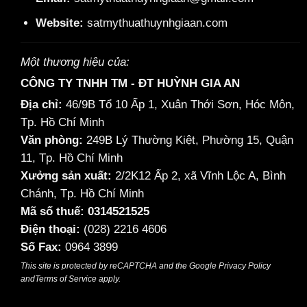
Website:
satmythuathuynhgiaan.com
Một thương hiệu của:
CÔNG TY TNHH TM - ĐT HUỲNH GIA AN
Địa chỉ:
46/9B Tổ 10 Ấp 1, Xuân Thới Sơn, Hóc Môn,
Tp. Hồ Chí Minh
Văn phòng:
249B Lý Thường Kiệt, Phường 15, Quận
11, Tp. Hồ Chí Minh
Xưởng sản xuất:
2/2K12 Ấp 2, xã Vĩnh Lộc A, Bình
Chánh, Tp. Hồ Chí Minh
Mã số thuế: 0314521525
Điện thoại:
(028) 2216 4606
Số Fax:
0964 3899
This site is protected by reCAPTCHA and the Google
Privacy Policy
and
Terms of Service
apply.