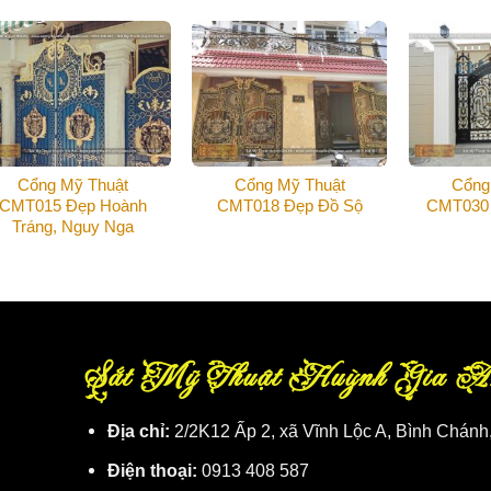
Cổng Mỹ Thuật
Cổng Mỹ Thuật
Cổng
CMT015 Đẹp Hoành
CMT018 Đẹp Đồ Sộ
CMT030
Tráng, Nguy Nga
Sắt Mỹ Thuật Huỳnh Gia A
Địa chỉ:
2/2K12 Ấp 2, xã Vĩnh Lộc A, Bình Chánh
Điện thoại:
0913 408 587