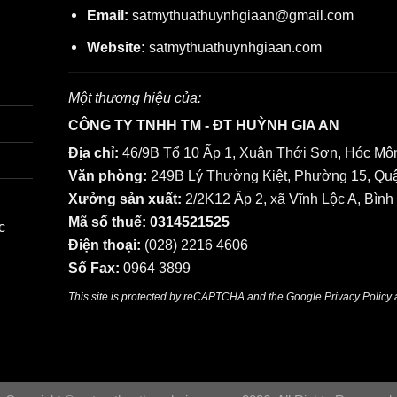
Email:
satmythuathuynhgiaan@gmail.com
Website:
satmythuathuynhgiaan.com
Một thương hiệu của:
CÔNG TY TNHH TM - ĐT HUỲNH GIA AN
Địa chỉ:
46/9B Tổ 10 Ấp 1, Xuân Thới Sơn, Hóc Môn
Văn phòng:
249B Lý Thường Kiệt, Phường 15, Quậ
Xưởng sản xuất:
2/2K12 Ấp 2, xã Vĩnh Lộc A, Bình
Mã số thuế: 0314521525
c
Điện thoại:
(028) 2216 4606
Số Fax:
0964 3899
This site is protected by reCAPTCHA and the Google
Privacy Policy