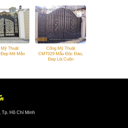
 Mỹ Thuật
Cổng Mỹ Thuật
 Đẹp Mê Mẫn
CMT029 Mẫu Độc Đáo,
Đẹp Lôi Cuốn
n
, Tp. Hồ Chí Minh