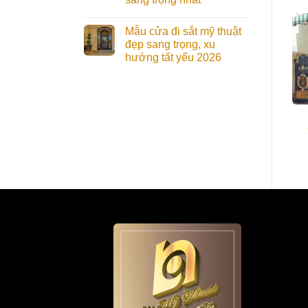
Mẫu cửa đi sắt mỹ thuật
đẹp sang trọng, xu
hướng tất yếu 2026
Cổng Mỹ Thuật
Cổng Mỹ Thuật
CMT038 Đẹp Cổ Điển,
CMT016 Mẫu Thanh
Sang Trọng
Nhã, Trang Trọng