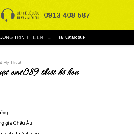
0913 408 587
CÔNG TRÌNH
LIÊN HỆ
Tải Catalogue
t Mỹ Thuật
cổng
ng gia Châu Âu
 chính, 1 cánh phụ