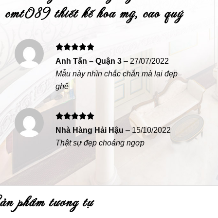
cmt089 thiết kế hoa mỹ, cao quý
Được xếp
Anh Tấn – Quận 3
–
27/07/2022
hạng
5
5
Mẫu này nhìn chắc chắn mà lại đẹp
sao
ghê
Được xếp
Nhà Hàng Hải Hậu
–
15/10/2022
hạng
5
5
Thật sự đẹp choáng ngợp
sao
sản phẩm tương tự