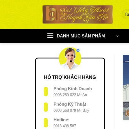
Chuyển
đến
nội
dung
DANH MỤC SẢN PHẨM
HỖ TRỢ KHÁCH HÀNG
Phòng Kinh Doanh
0908 289 022 Mr An
Phòng Kỹ Thuật
0908 568 079 Mr Bảy
Hotline:
0913 408 587