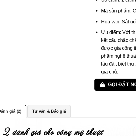
Mã sản phẩm: 
Hoa văn: Sắt uốn
Ưu điểm: Với th
kết cấu chắc chắ
được gia công tỉ
phẩm nghệ thuật
lâu đài, biệt th
gia chủ.
GỌI ĐẶT N
ánh giá (2)
Tư vấn & Báo giá
2 đánh giá cho
cổng mỹ thuật