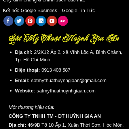
Kết nối:
Google Business
-
Google Tin Tức
Sắt Mỹ Thuật Huỳnh Gia An
Địa chỉ:
2/2K12 Ấp 2, xã Vĩnh Lộc A, Bình Chánh,
Tp. Hồ Chí Minh
Điện thoại:
0913 408 587
Email:
satmythuathuynhgiaan@gmail.com
Website:
satmythuathuynhgiaan.com
Một thương hiệu của:
CÔNG TY TNHH TM - ĐT HUỲNH GIA AN
Địa chỉ:
46/9B Tổ 10 Ấp 1, Xuân Thới Sơn, Hóc Môn,