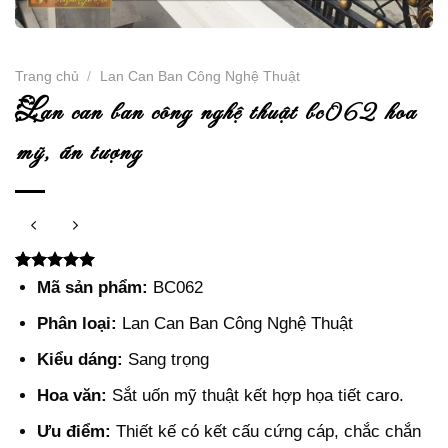
Trang chủ
/
Lan Can Ban Công Nghệ Thuật
l
an can ban công nghệ thuật bc062 hoa
mỹ, ấn tượng
5.00
2
trên 5
Mã sản phẩm:
BC062
dựa trên
đánh giá
Phân loại:
Lan Can Ban Công Nghệ Thuật
Kiểu dáng:
Sang trọng
Hoa văn:
Sắt uốn mỹ thuật kết hợp họa tiết caro.
Ưu điểm:
Thiết kế có kết cấu cứng cáp, chắc chắn