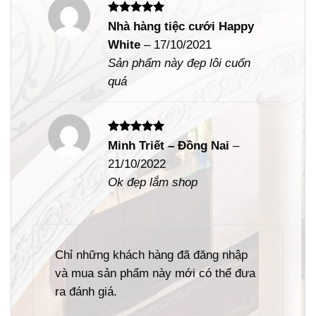
Được xếp
Nhà hàng tiệc cưới Happy
hạng
5
5
White
–
17/10/2021
sao
Sản phẩm này đẹp lôi cuốn
quá
Được xếp
Minh Triết – Đồng Nai
–
hạng
5
5
21/10/2022
sao
Ok đẹp lắm shop
Chỉ những khách hàng đã đăng nhập
và mua sản phẩm này mới có thể đưa
ra đánh giá.