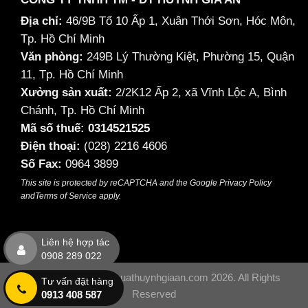
Địa chỉ:
46/9B Tổ 10 Ấp 1, Xuân Thới Sơn, Hóc Môn,
Tp. Hồ Chí Minh
Văn phòng:
249B Lý Thường Kiệt, Phường 15, Quận
11, Tp. Hồ Chí Minh
Xưởng sản xuất:
2/2K12 Ấp 2, xã Vĩnh Lộc A, Bình
Chánh, Tp. Hồ Chí Minh
Mã số thuế: 0314521525
Điện thoại:
(028) 2216 4606
Số Fax:
0964 3899
This site is protected by reCAPTCHA and the Google
Privacy Policy
and
Terms of Service
apply.
Liên hệ hợp tác
0908 289 022
Copyright © satmythuathuynhgiaan.com 2026. All Rights
Tư vấn đặt hàng
Reserved
0913 408 587