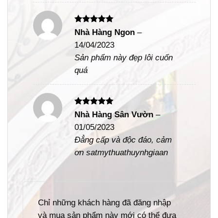
Được xếp
Nhà Hàng Ngon
–
hạng
5
5
14/04/2023
sao
Sản phẩm này đẹp lôi cuốn
quá
Được xếp
Nhà Hàng Sân Vườn
–
hạng
5
5
01/05/2023
sao
Đẳng cấp và độc đáo, cảm
ơn satmythuathuynhgiaan
Chỉ những khách hàng đã đăng nhập
và mua sản phẩm này mới có thể đưa