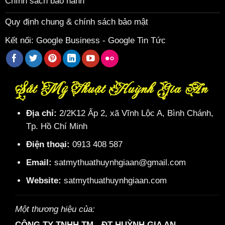
Chính sách bảo hành
Quy định chung & chính sách bảo mật
Kết nối:
Google Business
-
Google Tin Tức
Sắt Mỹ Thuật Huỳnh Gia An
Địa chỉ:
2/2K12 Ấp 2, xã Vĩnh Lộc A, Bình Chánh,
Tp. Hồ Chí Minh
Điện thoại:
0913 408 587
Email:
satmythuathuynhgiaan@gmail.com
Website:
satmythuathuynhgiaan.com
Một thương hiệu của:
CÔNG TY TNHH TM - ĐT HUỲNH GIA AN