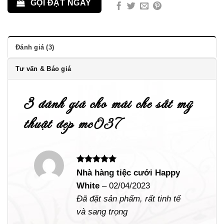
GỌI ĐẶT NGAY
Đánh giá (3)
Tư vấn & Báo giá
3 đánh giá cho
mái che sắt mỹ
thuật đẹp mc037
Được xếp
Nhà hàng tiệc cưới Happy
hạng
5
5
White
–
02/04/2023
sao
Đã đặt sản phẩm, rất tinh tế
và sang trọng