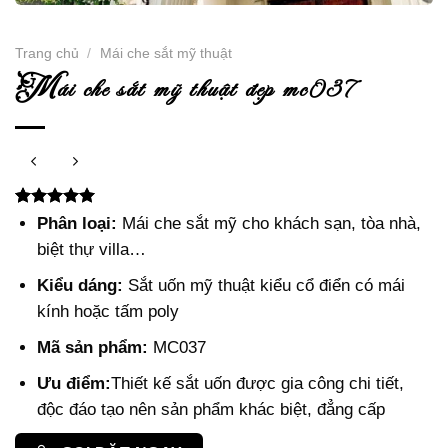
Trang chủ
/
Mái che sắt mỹ thuật
m
ái che sắt mỹ thuật đẹp mc037
5.00
3
trên 5
Phân loại:
Mái che sắt mỹ cho khách sạn, tòa nhà,
dựa trên
biệt thự villa…
đánh giá
Kiểu dáng:
Sắt uốn mỹ thuật kiểu cổ điển có mái
kính hoặc tấm poly
Mã sản phẩm:
MC037
Ưu điểm:
Thiết kế sắt uốn được gia công chi tiết,
độc đáo tạo nên sản phẩm khác biệt, đẳng cấp