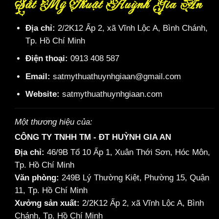
Sắt Mỹ Thuật Huỳnh Gia An
Địa chỉ:
2/2K12 Ấp 2, xã Vĩnh Lộc A, Bình Chánh,
Tp. Hồ Chí Minh
Điện thoại:
0913 408 587
Email:
satmythuathuynhgiaan@gmail.com
Website:
satmythuathuynhgiaan.com
Một thương hiệu của:
CÔNG TY TNHH TM - ĐT HUỲNH GIA AN
Địa chỉ:
46/9B Tổ 10 Ấp 1, Xuân Thới Sơn, Hóc Môn,
Tp. Hồ Chí Minh
Văn phòng:
249B Lý Thường Kiệt, Phường 15, Quận
11, Tp. Hồ Chí Minh
Xưởng sản xuất:
2/2K12 Ấp 2, xã Vĩnh Lộc A, Bình
Chánh, Tp. Hồ Chí Minh