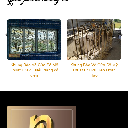
Khung Bảo Vệ Cửa Sổ Mỹ
Khung Bảo Vệ Cửa Sổ Mỹ
Thuật CS041 kiểu dáng cổ
Thuật CS020 Đẹp Hoàn
điển
Hảo