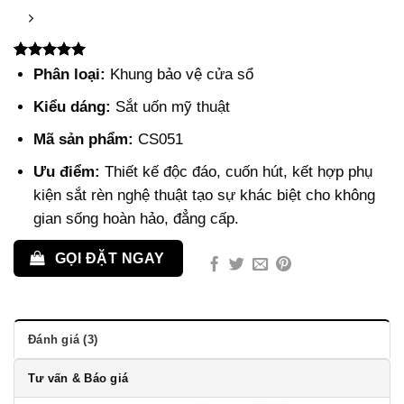
5.00
3
trên 5
Phân loại:
Khung bảo vệ cửa sổ
dựa trên
đánh giá
Kiểu dáng:
Sắt uốn mỹ thuật
Mã sản phẩm:
CS051
Ưu điểm:
Thiết kế độc đáo, cuốn hút, kết hợp phụ
kiện sắt rèn nghệ thuật tạo sự khác biệt cho không
gian sống hoàn hảo, đẳng cấp.
GỌI ĐẶT NGAY
Đánh giá (3)
Tư vấn & Báo giá