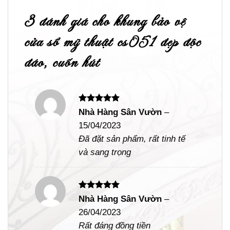
3 đánh giá cho
khung bảo vệ
cửa sổ mỹ thuật cs051 đẹp độc
đáo, cuốn hút
Được xếp
Nhà Hàng Sân Vườn
–
hạng
5
5
15/04/2023
sao
Đã đặt sản phẩm, rất tinh tế
và sang trọng
Được xếp
Nhà Hàng Sân Vườn
–
hạng
5
5
26/04/2023
sao
Rất đáng đồng tiền