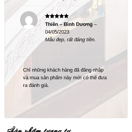
Được xếp
Thiên – Bình Dương
–
hạng
5
5
04/05/2023
sao
Mẫu đẹp, rất đáng tiền.
Chỉ những khách hàng đã đăng nhập
và mua sản phẩm này mới có thể đưa
ra đánh giá.
sản phẩm tương tự