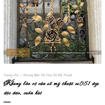
Trang chủ
/
Khung Bảo Vệ Cửa Sổ Mỹ Thuật
k
hung bảo vệ cửa sổ mỹ thuật cs051 đẹp
độc đáo, cuốn hút