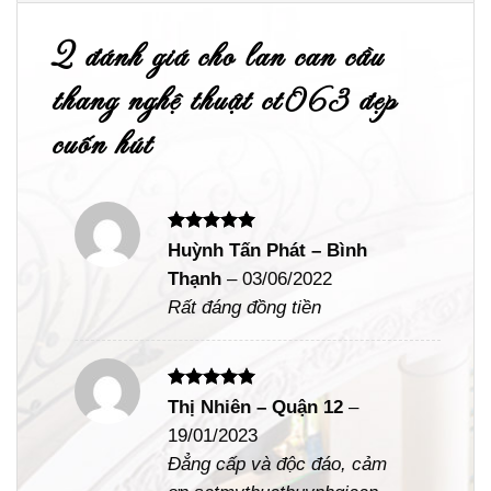
2 đánh giá cho
lan can cầu
thang nghệ thuật ct063 đẹp
cuốn hút
Được xếp
Huỳnh Tấn Phát – Bình
hạng
5
5
Thạnh
–
03/06/2022
sao
Rất đáng đồng tiền
Được xếp
Thị Nhiên – Quận 12
–
hạng
5
5
19/01/2023
sao
Đẳng cấp và độc đáo, cảm