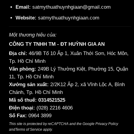
Email:
satmythuathuynhgiaan@gmail.com
Website:
satmythuathuynhgiaan.com
Một thương hiệu của:
CÔNG TY TNHH TM - ĐT HUỲNH GIA AN
Địa chỉ:
46/9B Tổ 10 Ấp 1, Xuân Thới Sơn, Hóc Môn,
Tp. Hồ Chí Minh
Văn phòng:
249B Lý Thường Kiệt, Phường 15, Quận
11, Tp. Hồ Chí Minh
Xưởng sản xuất:
2/2K12 Ấp 2, xã Vĩnh Lộc A, Bình
Chánh, Tp. Hồ Chí Minh
Mã số thuế: 0314521525
Điện thoại:
(028) 2216 4606
Số Fax:
0964 3899
This site is protected by reCAPTCHA and the Google
Privacy Policy
and
Terms of Service
apply.