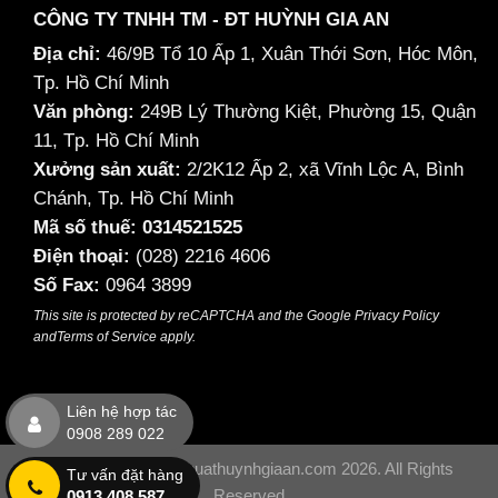
CÔNG TY TNHH TM - ĐT HUỲNH GIA AN
Địa chỉ:
46/9B Tổ 10 Ấp 1, Xuân Thới Sơn, Hóc Môn,
Tp. Hồ Chí Minh
Văn phòng:
249B Lý Thường Kiệt, Phường 15, Quận
11, Tp. Hồ Chí Minh
Xưởng sản xuất:
2/2K12 Ấp 2, xã Vĩnh Lộc A, Bình
Chánh, Tp. Hồ Chí Minh
Mã số thuế: 0314521525
Điện thoại:
(028) 2216 4606
Số Fax:
0964 3899
This site is protected by reCAPTCHA and the Google
Privacy Policy
and
Terms of Service
apply.
Liên hệ hợp tác
0908 289 022
Copyright © satmythuathuynhgiaan.com 2026. All Rights
Tư vấn đặt hàng
Reserved
0913 408 587