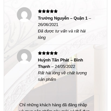
Được xếp
Trưởng Nguyễn – Quận 1
–
hạng
5
5
26/06/2021
sao
Đã được tư vấn và rất hài
lòng
Được xếp
Huỳnh Tấn Phát – Bình
hạng
5
5
Thạnh
–
24/05/2022
sao
Rất hài lòng về chất lượng
sản phẩm
Chỉ những khách hàng đã đăng nhập