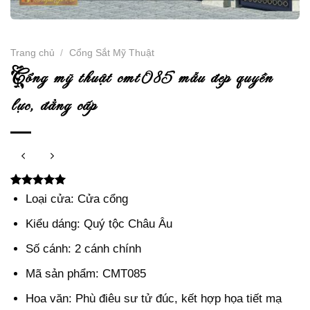
Trang chủ
/
Cổng Sắt Mỹ Thuật
c
ổng mỹ thuật cmt085 mẫu đẹp quyền
lực, đẳng cấp
5.00
2
trên 5
Loại cửa: Cửa cổng
dựa trên
đánh giá
Kiểu dáng: Quý tộc Châu Âu
Số cánh: 2 cánh chính
Mã sản phẩm: CMT085
Hoa văn: Phù điêu sư tử đúc, kết hợp họa tiết mạ