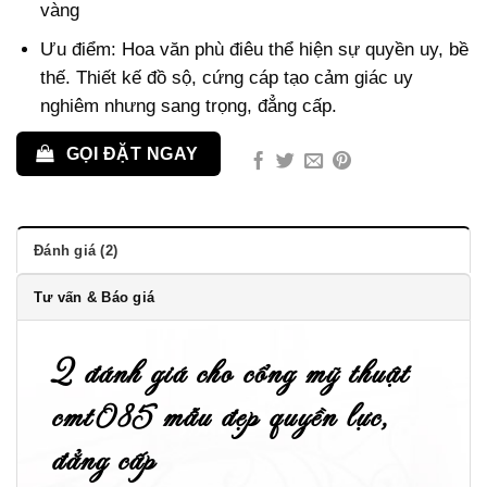
vàng
Ưu điểm: Hoa văn phù điêu thể hiện sự quyền uy, bề
thế. Thiết kế đồ sộ, cứng cáp tạo cảm giác uy
nghiêm nhưng sang trọng, đẳng cấp.
GỌI ĐẶT NGAY
Đánh giá (2)
Tư vấn & Báo giá
2 đánh giá cho
cổng mỹ thuật
cmt085 mẫu đẹp quyền lực,
đẳng cấp