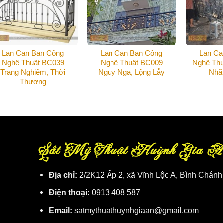
Lan Can Ban Công
Lan Can Ban Công
Lan Ca
Nghệ Thuật BC039
Nghệ Thuật BC009
Nghệ Thu
Trang Nghiêm, Thời
Nguy Nga, Lộng Lẫy
Nhã
Thượng
Sắt Mỹ Thuật Huỳnh Gia A
Địa chỉ:
2/2K12 Ấp 2, xã Vĩnh Lộc A, Bình Chánh
Điện thoại:
0913 408 587
Email:
satmythuathuynhgiaan@gmail.com