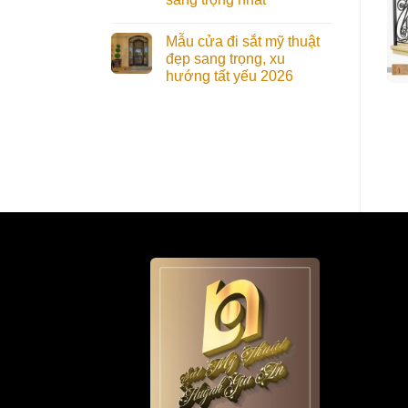
Mẫu cửa đi sắt mỹ thuật
đẹp sang trọng, xu
hướng tất yếu 2026
Lan Can Ban Công
Lan Can Ban Công
Nghệ Thuật BC042 Đẹp
Nghệ Thuật BC044
Tráng Lệ
Hiện Đại, Hoàn Hảo