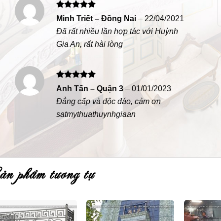
Được xếp
Minh Triết – Đồng Nai
–
22/04/2021
hạng
5
5
Đã rất nhiều lần hợp tác với Huỳnh
sao
Gia An, rất hài lòng
Được xếp
Anh Tấn – Quận 3
–
01/01/2023
hạng
5
5
Đẳng cấp và độc đáo, cảm ơn
sao
satmythuathuynhgiaan
sản phẩm tương tự