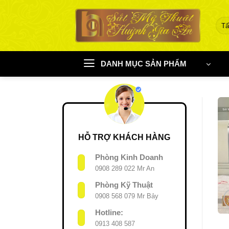
Chuyển
đến
nội
dung
DANH MỤC SẢN PHẨM
HỖ TRỢ KHÁCH HÀNG
Phòng Kinh Doanh
0908 289 022 Mr An
Phòng Kỹ Thuật
0908 568 079 Mr Bảy
Hotline:
0913 408 587