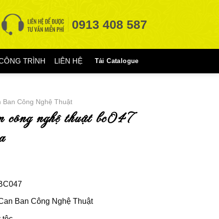
0913 408 587
CÔNG TRÌNH
LIÊN HỆ
Tải Catalogue
 Ban Công Nghệ Thuật
a
BC047
Can Ban Công Nghệ Thuật
 tộc