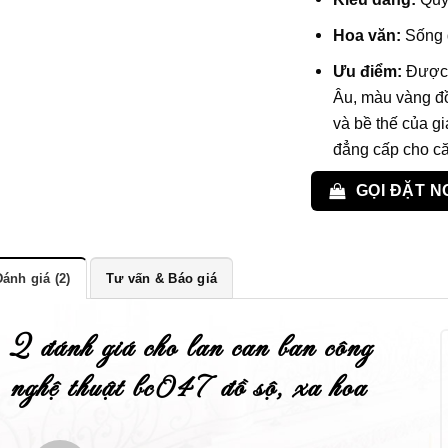
Hoa văn:
Sống 
Ưu điểm:
Được t
Âu, màu vàng đồ
và bề thế của gi
đẳng cấp cho că
GỌI ĐẶT N
ánh giá (2)
Tư vấn & Báo giá
2 đánh giá cho
lan can ban công
nghệ thuật bc047 đồ sộ, xa hoa