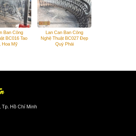
n Ban Công
Lan Can Ban Công
ật BC016 Tao
Nghệ Thuật BC027 Đẹp
, Hoa Mỹ
Quý Phái
n
, Tp. Hồ Chí Minh